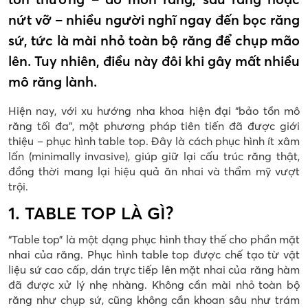
nứt vỡ – nhiều người nghĩ ngay đến bọc răng
sứ, tức là mài nhỏ toàn bộ răng để chụp mão
lên. Tuy nhiên, điều này đôi khi gây mất nhiều
mô răng lành.
Hiện nay, với xu hướng nha khoa hiện đại “bảo tồn mô
răng tối đa”, một phương pháp tiên tiến đã được giới
thiệu – phục hình table top. Đây là cách phục hình ít xâm
lấn (minimally invasive), giúp giữ lại cấu trúc răng thật,
đồng thời mang lại hiệu quả ăn nhai và thẩm mỹ vượt
trội.
1. TABLE TOP LÀ GÌ?
“Table top” là một dạng phục hình thay thế cho phần mặt
nhai của răng. Phục hình table top được chế tạo từ vật
liệu sứ cao cấp, dán trực tiếp lên mặt nhai của răng hàm
đã được xử lý nhẹ nhàng. Không cần mài nhỏ toàn bộ
răng như chụp sứ, cũng không cần khoan sâu như trám