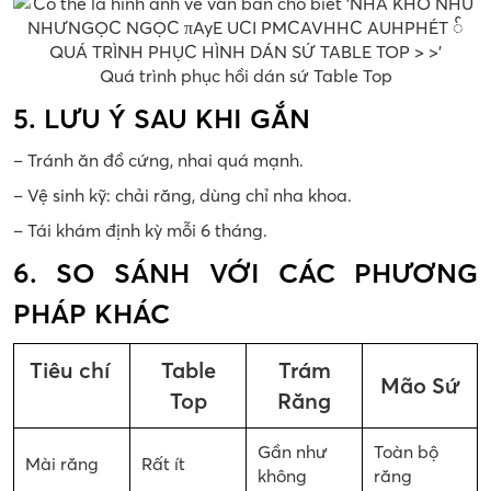
Quá trình phục hồi dán sứ Table Top
5. LƯU Ý SAU KHI GẮN
– Tránh ăn đồ cứng, nhai quá mạnh.
– Vệ sinh kỹ: chải răng, dùng chỉ nha khoa.
– Tái khám định kỳ mỗi 6 tháng.
6. SO SÁNH VỚI CÁC PHƯƠNG
PHÁP KHÁC
Tiêu chí
Table
Trám
Mão Sứ
Top
Răng
Gần như
Toàn bộ
Mài răng
Rất ít
không
răng