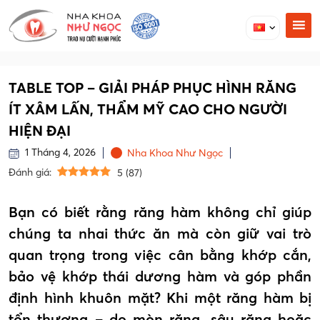
TABLE TOP – GIẢI PHÁP PHỤC HÌNH RĂNG
ÍT XÂM LẤN, THẨM MỸ CAO CHO NGƯỜI
HIỆN ĐẠI
1 Tháng 4, 2026
Nha Khoa Như Ngọc
Đánh giá:
5
(
87
)
Bạn có biết rằng răng hàm không chỉ giúp
chúng ta nhai thức ăn mà còn giữ vai trò
quan trọng trong việc cân bằng khớp cắn,
bảo vệ khớp thái dương hàm và góp phần
định hình khuôn mặt? Khi một răng hàm bị
tổn thương – do mòn răng, sâu răng hoặc