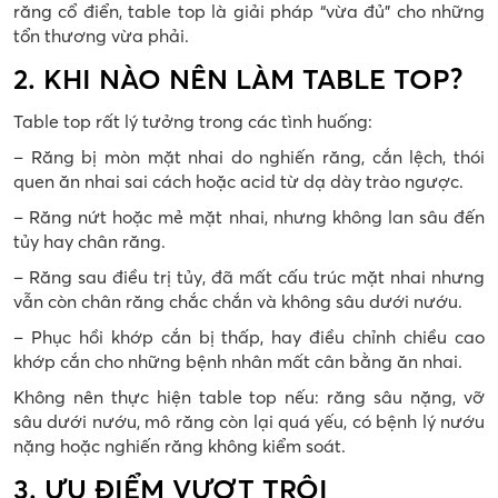
răng cổ điển, table top là giải pháp “vừa đủ” cho những
tổn thương vừa phải.
2. KHI NÀO NÊN LÀM TABLE TOP?
Table top rất lý tưởng trong các tình huống:
– Răng bị mòn mặt nhai do nghiến răng, cắn lệch, thói
quen ăn nhai sai cách hoặc acid từ dạ dày trào ngược.
– Răng nứt hoặc mẻ mặt nhai, nhưng không lan sâu đến
tủy hay chân răng.
– Răng sau điều trị tủy, đã mất cấu trúc mặt nhai nhưng
vẫn còn chân răng chắc chắn và không sâu dưới nướu.
– Phục hồi khớp cắn bị thấp, hay điều chỉnh chiều cao
khớp cắn cho những bệnh nhân mất cân bằng ăn nhai.
Không nên thực hiện table top nếu: răng sâu nặng, vỡ
sâu dưới nướu, mô răng còn lại quá yếu, có bệnh lý nướu
nặng hoặc nghiến răng không kiểm soát.
3. ƯU ĐIỂM VƯỢT TRỘI