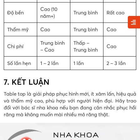
Cao (10
Độ bền
Trung bình
Rất cao
năm+)
Thẩm mỹ
Cao
Trung bình
Cao
Trung bình
Thấp –
Chi phí
Cao
– Cao
Trung bình
Số lần hẹn
1 – 2 lần
1 lần
2 – 3 lần
7. KẾT LUẬN
Table top là giải pháp phục hình mới, ít xâm lấn, hiệu quả
và thẩm mỹ cao, phù hợp với người hiện đại. Hãy trao
đổi với bác sĩ nha khoa nếu bạn đang cân nhắc phục hồi
răng mà không muốn mài nhiều mô răng thật.