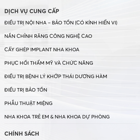
DỊCH VỤ CUNG CẤP
ĐIỀU TRỊ NỘI NHA – BẢO TỒN (CÓ KÍNH HIỂN VI)
NẮN CHỈNH RĂNG CÔNG NGHỆ CAO
CẤY GHÉP IMPLANT NHA KHOA
PHỤC HỒI THẨM MỸ VÀ CHỨC NĂNG
ĐIỀU TRỊ BỆNH LÝ KHỚP THÁI DƯƠNG HÀM
ĐIỀU TRỊ BẢO TỒN
PHẪU THUẬT MIỆNG
NHA KHOA TRẺ EM & NHA KHOA DỰ PHÒNG
CHÍNH SÁCH