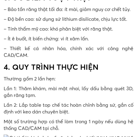
– Bảo tồn răng thật tối đa: ít mài, giảm nguy cơ chết tủy.
– Độ bền cao: sử dụng sứ lithium disilicate, chịu lực tốt.
– Tính thẩm mỹ cao: khó phân biệt với răng thật.
– Ít ê buốt, ít biến chứng: vì ít xâm lấn.
– Thiết kế cá nhân hóa, chính xác với công nghệ
CAD/CAM.
4. QUY TRÌNH THỰC HIỆN
Thường gồm 2 lần hẹn:
Lần 1: Thăm khám, mài mặt nhai, lấy dấu bằng quét 3D,
gắn răng tạm.
Lần 2: Lắp table top chế tác hoàn chỉnh bằng sứ, gắn cố
định với keo dán chuyên biệt.
Một số trường hợp có thể làm trong 1 ngày nếu dùng hệ
thống CAD/CAM tại chỗ.