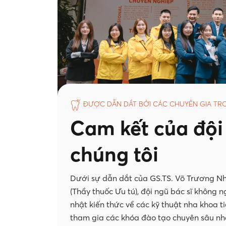
ĐƯỢC DẪN DẮT BỞI CÁC CHUYÊN GIA T
Cam kết của đội
chúng tôi
Dưới sự dẫn dắt của GS.TS. Võ Trương N
(Thầy thuốc Ưu tú), đội ngũ bác sĩ không 
nhật kiến ​​thức về các kỹ thuật nha khoa ti
tham gia các khóa đào tạo chuyên sâu n