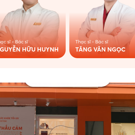
ạc sĩ - Bác sĩ
Thạc sĩ - Bác sĩ
GUYỄN HỮU HUYNH
TĂNG VĂN NGỌC