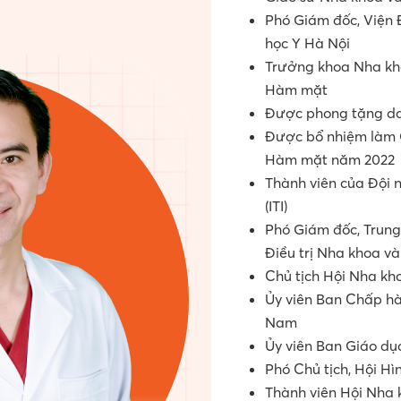
Phó Giám đốc, Viện
học Y Hà Nội
Trưởng khoa Nha kho
Hàm mặt
Được phong tặng dan
Được bổ nhiệm làm 
Hàm mặt năm 2022
Thành viên của Đội 
(ITI)
Phó Giám đốc, Trun
Điều trị Nha khoa 
Chủ tịch Hội Nha kh
Ủy viên Ban Chấp hà
Nam
Ủy viên Ban Giáo dụ
Phó Chủ tịch, Hội Hì
Thành viên Hội Nha 