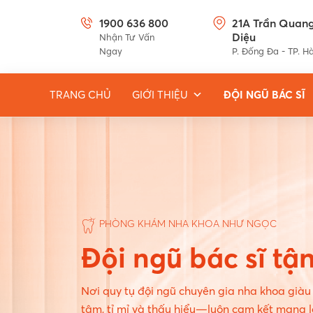
1900 636 800
21A Trần Quan
Diệu
Nhận Tư Vấn
Ngay
P. Đống Đa - TP. H
TRANG CHỦ
GIỚI THIỆU
ĐỘI NGŨ BÁC SĨ
PHÒNG KHÁM NHA KHOA NHƯ NGỌC
Đội ngũ bác sĩ tậ
Nơi quy tụ đội ngũ chuyên gia nha khoa già
tâm, tỉ mỉ và thấu hiểu—luôn cam kết mang l