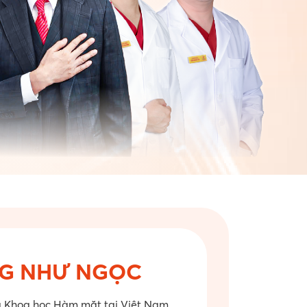
G NHƯ NGỌC
à Khoa học Hàm mặt tại Việt Nam