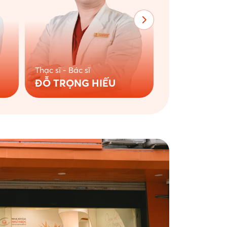
Thạc sĩ - Bác sĩ
Thạc sĩ - Bác sĩ
ĐỖ TRỌNG HIẾU
VŨ LÊ HÀ