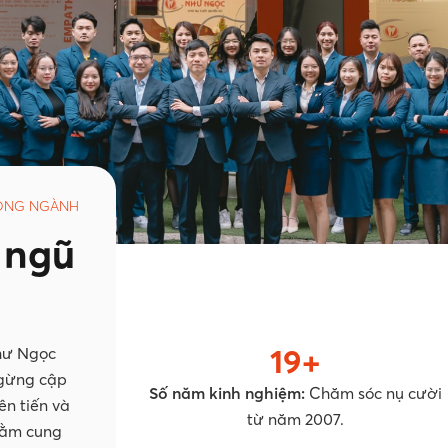
RONG NGÀNH
 ngũ
19+
hư Ngọc
ngừng cập
Số năm kinh nghiệm:
Chăm sóc nụ cười
ên tiến và
từ năm 2007.
hằm cung