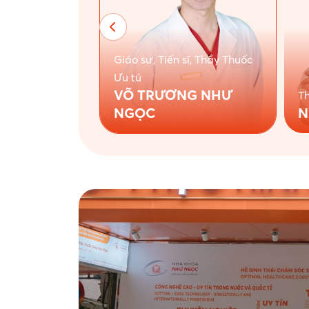
Giáo sư, Tiến sĩ, Thầy Thuốc
Ưu tú
VÕ TRƯƠNG NHƯ
Th
N
NGỌC