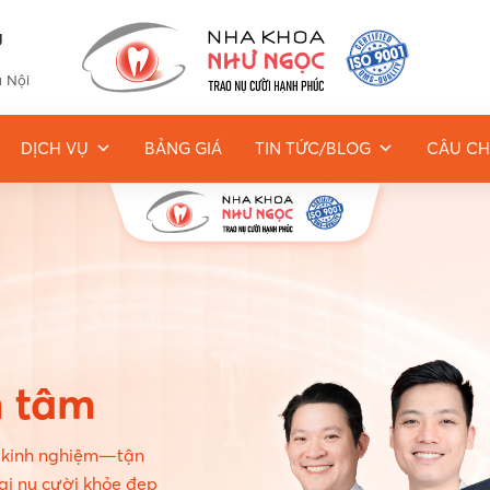
g
à Nội
DỊCH VỤ
BẢNG GIÁ
TIN TỨC/BLOG
CÂU CH
n tâm
u kinh nghiệm—tận
ại nụ cười khỏe đẹp