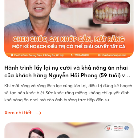
Hành trình lấy lại nụ cười và khả năng ăn nhai
của khách hàng Nguyễn Hải Phong (59 tuổi) với
Implant kết hợp Invisalign tại Nha khoa Như
Khi mất răng và răng lệch lạc cùng tồn tại, điều trị đúng kế hoạch
Ngọc
sẽ tạo nên khác biệt Sức khỏe răng miệng không chỉ quyết định
khả năng ăn nhai mà còn ảnh hưởng trực tiếp đến sự...
Xem chi tiết