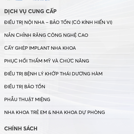
DỊCH VỤ CUNG CẤP
ĐIỀU TRỊ NỘI NHA – BẢO TỒN (CÓ KÍNH HIỂN VI)
NẮN CHỈNH RĂNG CÔNG NGHỆ CAO
CẤY GHÉP IMPLANT NHA KHOA
PHỤC HỒI THẨM MỸ VÀ CHỨC NĂNG
ĐIỀU TRỊ BỆNH LÝ KHỚP THÁI DƯƠNG HÀM
ĐIỀU TRỊ BẢO TỒN
PHẪU THUẬT MIỆNG
NHA KHOA TRẺ EM & NHA KHOA DỰ PHÒNG
CHÍNH SÁCH