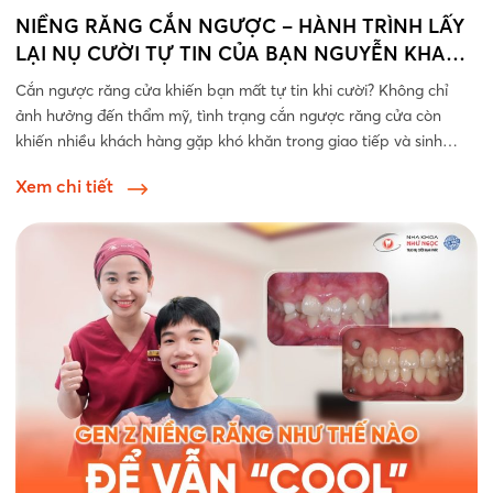
NIỀNG RĂNG CẮN NGƯỢC – HÀNH TRÌNH LẤY
LẠI NỤ CƯỜI TỰ TIN CỦA BẠN NGUYỄN KHANG
AN
Cắn ngược răng cửa khiến bạn mất tự tin khi cười? Không chỉ
ảnh hưởng đến thẩm mỹ, tình trạng cắn ngược răng cửa còn
khiến nhiều khách hàng gặp khó khăn trong giao tiếp và sinh
hoạt hằng ngày....
Xem chi tiết