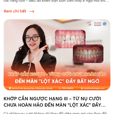
các răng cửa – điều đã khiến bạn luôn cảm thấy e ngại mỗi khi
cười...
Xem chi tiết
KHỚP CẮN NGƯỢC HẠNG III – TỪ NỤ CƯỜI
CHƯA HOÀN HẢO ĐẾN MÀN “LỘT XÁC” ĐẦY
BẤT NGỜ
Có những nụ cười không chỉ thay đổi diện mạo mà còn thay đổi