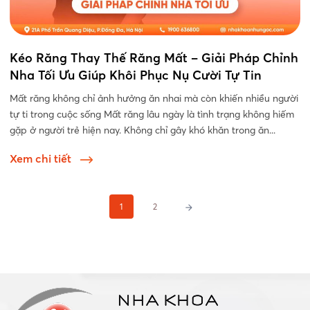
Kéo Răng Thay Thế Răng Mất – Giải Pháp Chỉnh
Nha Tối Ưu Giúp Khôi Phục Nụ Cười Tự Tin
Mất răng không chỉ ảnh hưởng ăn nhai mà còn khiến nhiều người
tự ti trong cuộc sống Mất răng lâu ngày là tình trạng không hiếm
gặp ở người trẻ hiện nay. Không chỉ gây khó khăn trong ăn...
Xem chi tiết
Phân
1
2
trang
bài
viết