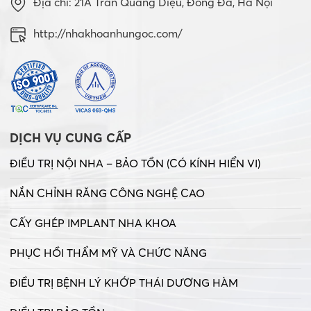
Địa chỉ: 21A Trần Quang Diệu, Đống Đa, Hà Nội
http://nhakhoanhungoc.com/
DỊCH VỤ CUNG CẤP
ĐIỀU TRỊ NỘI NHA – BẢO TỒN (CÓ KÍNH HIỂN VI)
NẮN CHỈNH RĂNG CÔNG NGHỆ CAO
CẤY GHÉP IMPLANT NHA KHOA
PHỤC HỒI THẨM MỸ VÀ CHỨC NĂNG
ĐIỀU TRỊ BỆNH LÝ KHỚP THÁI DƯƠNG HÀM