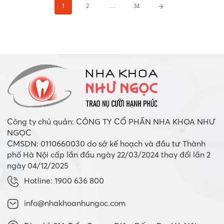
Phân
1
2
…
34
trang
bài
viết
Công ty chủ quản: CÔNG TY CỔ PHẦN NHA KHOA NHƯ
NGỌC
CMSDN: 0110660030 do sở kế hoạch và đầu tư Thành
phố Hà Nội cấp lần đầu ngày 22/03/2024 thay đổi lần 2
ngày 04/12/2025
Hotline: 1900 636 800
info@nhakhoanhungoc.com