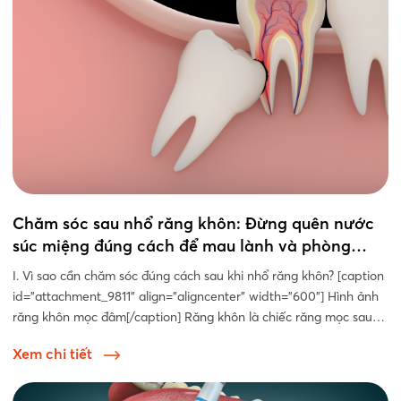
Chăm sóc sau nhổ răng khôn: Đừng quên nước
súc miệng đúng cách để mau lành và phòng
ngừa nhiễm trùng
I. Vì sao cần chăm sóc đúng cách sau khi nhổ răng khôn? [caption
id="attachment_9811" align="aligncenter" width="600"] Hình ảnh
răng khôn mọc đâm[/caption] Răng khôn là chiếc răng mọc sau
cùng trên cung hàm và thường không có đủ khoảng...
Xem chi tiết