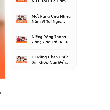
Nụ Cười Của Cẩm Ly
– Từ Những Mặc
Cảm Đến Sự Tự Tin
Mất Răng Cửa Nhiều
Năm Vì Tai Nạn:
Hành Trình Lấy Lại
Nụ Cười Với Implant
Niềng Răng Thành
Sau Chỉnh Nha Và
Công Cho Trẻ 14 Tuổi
Ghép Xương
Có Răng Mọc Ngoài
Cung Và Hàm Hẹp
Từ Răng Chen Chúc,
Sai Khớp Cắn Đến
Nụ Cười Hài Hòa Và
Tự Tin
ện