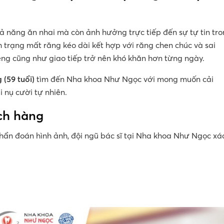
ả năng ăn nhai mà còn ảnh hưởng trực tiếp đến sự tự tin tr
h trạng mất răng kéo dài kết hợp với răng chen chúc và sai
ệng cũng như giao tiếp trở nên khó khăn hơn từng ngày.
(59 tuổi)
tìm đến Nha khoa Như Ngọc với mong muốn cải
i nụ cười tự nhiên.
ch hàng
hẩn đoán hình ảnh, đội ngũ bác sĩ tại Nha khoa Như Ngọc xá