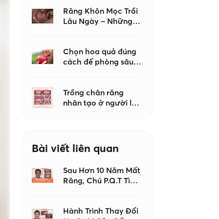
khi tạo hình
Composite?
Răng Khôn Mọc Trồi
Lâu Ngày – Những
Biến Chứng Không
Nên Chủ Quan
Chọn hoa quả đúng
cách để phòng sâu
răng – Lời khuyên từ
bác sĩ Nha khoa Như
Ngọc
Trồng chân răng
nhân tạo ở người lớn
tuổi có an toàn
không?
Bài viết liên quan
Sau Hơn 10 Năm Mất
Răng, Chú P.Q.T Tìm
Lại Nụ Cười Với
Implant
Hành Trình Thay Đổi