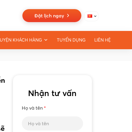
Đặt lịch ngay
UYỆN KHÁCH HÀNG
TUYỂN DỤNG
LIÊN HỆ
ễn
Nhận tư vấn
Họ và tên
*
sẽ