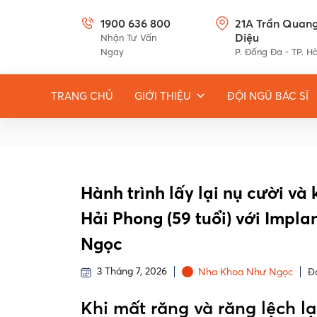
1900 636 800
21A Trần Quan
Diệu
Nhận Tư Vấn
Ngay
P. Đống Đa - TP. H
TRANG CHỦ
GIỚI THIỆU
ĐỘI NGŨ BÁC SĨ
Hành trình lấy lại nụ cười v
Hải Phong (59 tuổi) với Impla
Ngọc
3 Tháng 7, 2026
Nha Khoa Như Ngọc
Đ
Khi mất răng và răng lệch lạ