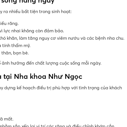
ra nhiều bất tiện trong sinh hoạt:
iều răng.
ì lực nhai không còn đảm bảo.
 khó khăn, làm tăng nguy cơ viêm nướu và các bệnh nha chu.
 tính thẩm mỹ.
i thân, bạn bè.
 tố ảnh hưởng đến chất lượng cuộc sống mỗi ngày.
óa tại Nha khoa Như Ngọc
ây dựng kế hoạch điều trị phù hợp với tình trạng của khách
đã mất.
nhằm sắp xếp lại vị trí các răng và điều chỉnh khớp cắn.