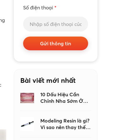
Số điện thoại
*
ong
Gửi thông tin
Bài viết mới nhất
c
10 Dấu Hiệu Cần
Chỉnh Nha Sớm Ở
Trẻ Em, Đừng Đợi
Đến Khi Con Mọc Đủ
Răng Mới Đi Khám
Modeling Resin là gì?
Vì sao nên thay thế
keo dán nha khoa