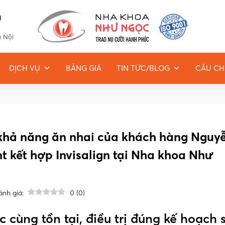
g
à Nội
DỊCH VỤ
BẢNG GIÁ
TIN TỨC/BLOG
CÂU CH
à khả năng ăn nhai của khách hàng Nguy
nt kết hợp Invisalign tại Nha khoa Như
ánh giá:
0
(
0
)
c cùng tồn tại, điều trị đúng kế hoạch 