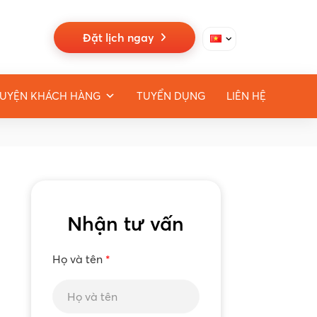
Đặt lịch ngay
UYỆN KHÁCH HÀNG
TUYỂN DỤNG
LIÊN HỆ
Nhận tư vấn
Họ và tên
*