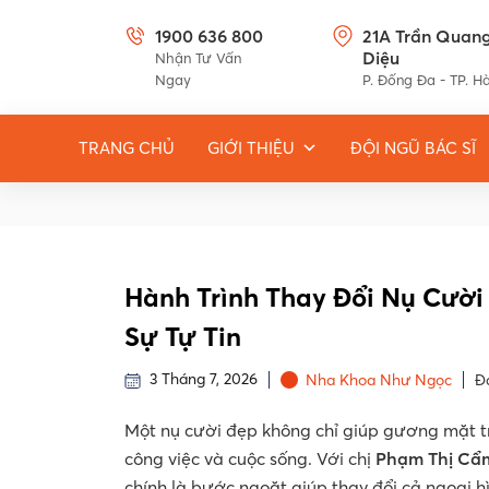
1900 636 800
21A Trần Quan
Diệu
Nhận Tư Vấn
Ngay
P. Đống Đa - TP. H
TRANG CHỦ
GIỚI THIỆU
ĐỘI NGŨ BÁC SĨ
Hành Trình Thay Đổi Nụ Cườ
Sự Tự Tin
3 Tháng 7, 2026
Nha Khoa Như Ngọc
Đ
Một nụ cười đẹp không chỉ giúp gương mặt tr
công việc và cuộc sống. Với chị
Phạm Thị Cẩm 
chính là bước ngoặt giúp thay đổi cả ngoại hì