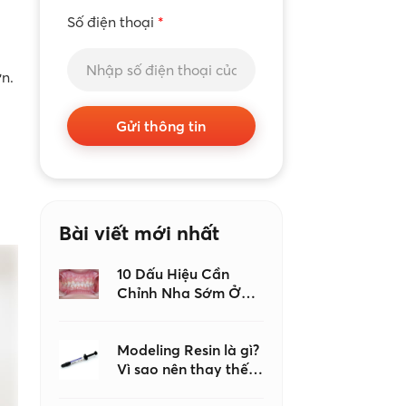
Số điện thoại
*
n.
Gửi thông tin
Bài viết mới nhất
10 Dấu Hiệu Cần
Chỉnh Nha Sớm Ở
Trẻ Em, Đừng Đợi
Đến Khi Con Mọc Đủ
Răng Mới Đi Khám
Modeling Resin là gì?
Vì sao nên thay thế
keo dán nha khoa