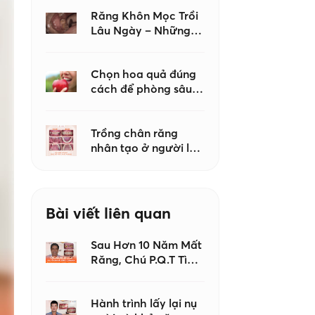
khi tạo hình
Composite?
Răng Khôn Mọc Trồi
Lâu Ngày – Những
Biến Chứng Không
Nên Chủ Quan
Chọn hoa quả đúng
cách để phòng sâu
răng – Lời khuyên từ
bác sĩ Nha khoa Như
Ngọc
Trồng chân răng
nhân tạo ở người lớn
tuổi có an toàn
không?
Bài viết liên quan
Sau Hơn 10 Năm Mất
Răng, Chú P.Q.T Tìm
Lại Nụ Cười Với
Implant
Hành trình lấy lại nụ