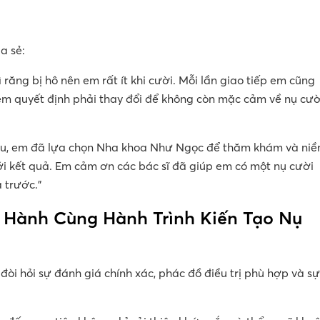
a sẻ:
 răng bị hô nên em rất ít khi cười. Mỗi lần giao tiếp em cũng
em quyết định phải thay đổi để không còn mặc cảm về nụ cườ
hiệu, em đã lựa chọn Nha khoa Như Ngọc để thăm khám và niề
ới kết quả. Em cảm ơn các bác sĩ đã giúp em có một nụ cười
 trước.”
Hành Cùng Hành Trình Kiến Tạo Nụ
 đòi hỏi sự đánh giá chính xác, phác đồ điều trị phù hợp và sự