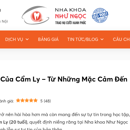
g
à Nội
DỊCH VỤ
BẢNG GIÁ
TIN TỨC/BLOG
CÂU CH
i Của Cẩm Ly – Từ Những Mặc Cảm Đến
ánh giá:
5
(
48
)
ở nên hài hòa hơn mà còn mang đến sự tự tin trong học tập,
Ly (20 tuổi)
, quyết định niềng răng tại Nha khoa Như Ngọc
nh lẫn sự tự tin của bản thân.