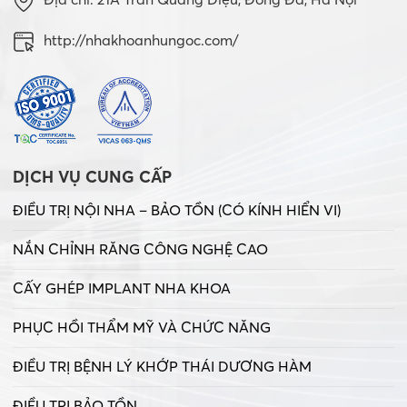
http://nhakhoanhungoc.com/
DỊCH VỤ CUNG CẤP
ĐIỀU TRỊ NỘI NHA – BẢO TỒN (CÓ KÍNH HIỂN VI)
NẮN CHỈNH RĂNG CÔNG NGHỆ CAO
CẤY GHÉP IMPLANT NHA KHOA
PHỤC HỒI THẨM MỸ VÀ CHỨC NĂNG
ĐIỀU TRỊ BỆNH LÝ KHỚP THÁI DƯƠNG HÀM
ĐIỀU TRỊ BẢO TỒN