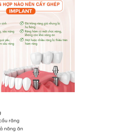
g
cầu răng
ả năng ăn