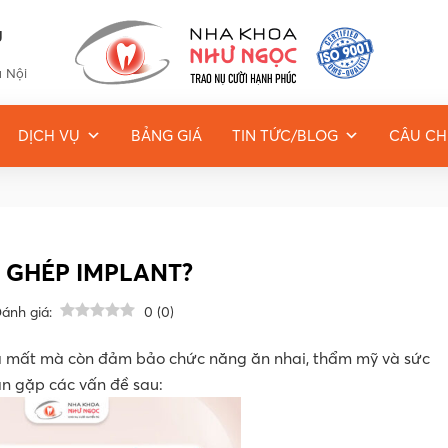
g
à Nội
DỊCH VỤ
BẢNG GIÁ
TIN TỨC/BLOG
CÂU CH
 GHÉP IMPLANT?
ánh giá:
0
(
0
)
đã mất mà còn đảm bảo chức năng ăn nhai, thẩm mỹ và sức
ạn gặp các vấn đề sau: