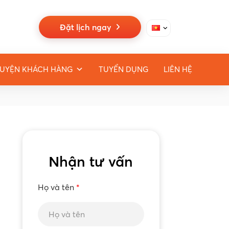
Đặt lịch ngay
UYỆN KHÁCH HÀNG
TUYỂN DỤNG
LIÊN HỆ
Nhận tư vấn
Họ và tên
*