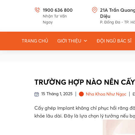
1900 636 800
21A Trần Quan
Diệu
Nhận Tư Vấn
Ngay
P. Đống Đa - TP. H
TRANG CHỦ
GIỚI THIỆU
ĐỘI NGŨ BÁC SĨ
TRƯỜNG HỢP NÀO NÊN CẤY
15 Tháng 1, 2025
Nha Khoa Như Ngọc
Đ
Cấy ghép Implant không chỉ phục hồi răng 
khỏe lâu dài. Đây là lựa chọn lý tưởng nếu b