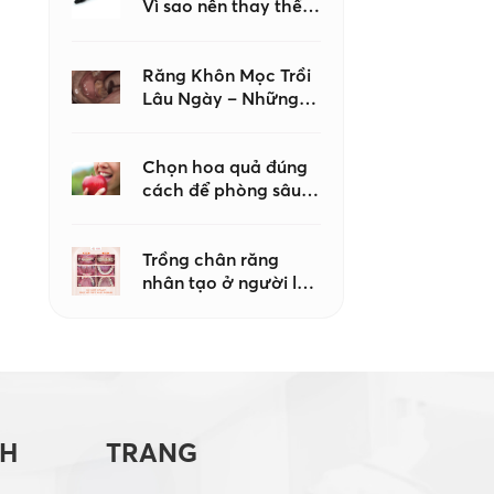
Vì sao nên thay thế
keo dán nha khoa
khi tạo hình
Composite?
Răng Khôn Mọc Trồi
Lâu Ngày – Những
Biến Chứng Không
Nên Chủ Quan
Chọn hoa quả đúng
cách để phòng sâu
răng – Lời khuyên từ
bác sĩ Nha khoa Như
Ngọc
Trồng chân răng
nhân tạo ở người lớn
tuổi có an toàn
không?
CH
TRANG