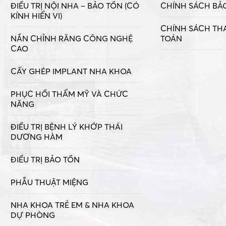
ĐIỀU TRỊ NỘI NHA – BẢO TỒN (CÓ
CHÍNH SÁCH BẢ
KÍNH HIỂN VI)
CHÍNH SÁCH TH
NẮN CHỈNH RĂNG CÔNG NGHỆ
TOÁN
CAO
CẤY GHÉP IMPLANT NHA KHOA
PHỤC HỒI THẨM MỸ VÀ CHỨC
NĂNG
ĐIỀU TRỊ BỆNH LÝ KHỚP THÁI
DƯƠNG HÀM
ĐIỀU TRỊ BẢO TỒN
PHẪU THUẬT MIỆNG
NHA KHOA TRẺ EM & NHA KHOA
DỰ PHÒNG