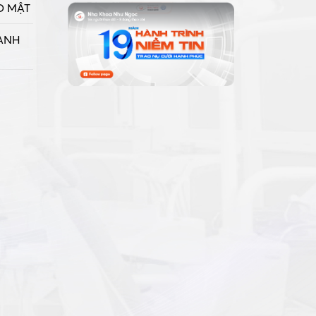
O MẬT
ANH