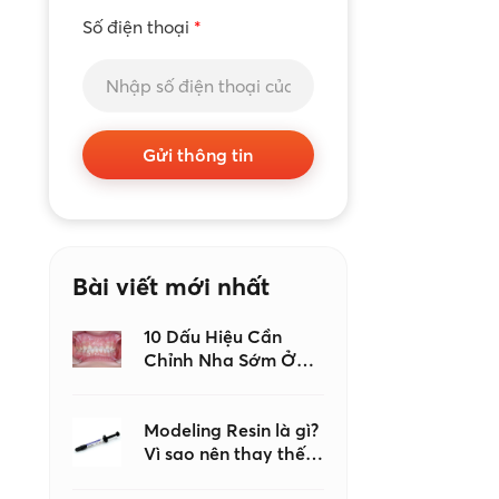
Số điện thoại
*
Gửi thông tin
Bài viết mới nhất
10 Dấu Hiệu Cần
Chỉnh Nha Sớm Ở
Trẻ Em, Đừng Đợi
Đến Khi Con Mọc Đủ
Răng Mới Đi Khám
Modeling Resin là gì?
Vì sao nên thay thế
keo dán nha khoa