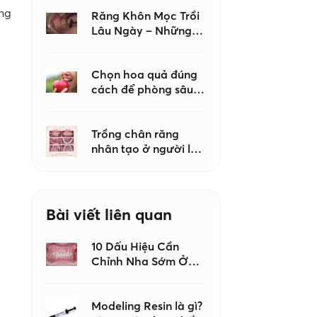
khi tạo hình
ệng
Composite?
Răng Khôn Mọc Trồi
Lâu Ngày – Những
Biến Chứng Không
Nên Chủ Quan
Chọn hoa quả đúng
cách để phòng sâu
răng – Lời khuyên từ
bác sĩ Nha khoa Như
Ngọc
Trồng chân răng
nhân tạo ở người lớn
tuổi có an toàn
không?
Bài viết liên quan
10 Dấu Hiệu Cần
Chỉnh Nha Sớm Ở
Trẻ Em, Đừng Đợi
Đến Khi Con Mọc Đủ
Răng Mới Đi Khám
Modeling Resin là gì?