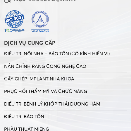
DỊCH VỤ CUNG CẤP
ĐIỀU TRỊ NỘI NHA – BẢO TỒN (CÓ KÍNH HIỂN VI)
NẮN CHỈNH RĂNG CÔNG NGHỆ CAO
CẤY GHÉP IMPLANT NHA KHOA
PHỤC HỒI THẨM MỸ VÀ CHỨC NĂNG
ĐIỀU TRỊ BỆNH LÝ KHỚP THÁI DƯƠNG HÀM
ĐIỀU TRỊ BẢO TỒN
PHẪU THUẬT MIỆNG