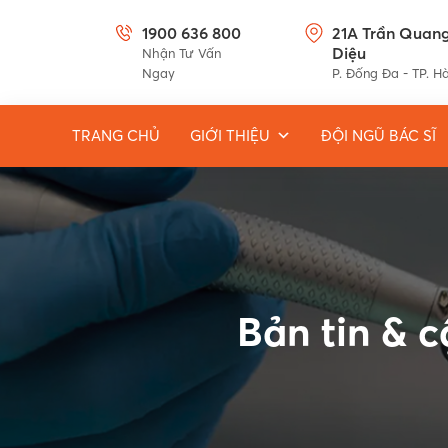
1900 636 800
21A Trần Quan
Diệu
Nhận Tư Vấn
Ngay
P. Đống Đa - TP. H
TRANG CHỦ
GIỚI THIỆU
ĐỘI NGŨ BÁC SĨ
Bản tin & 