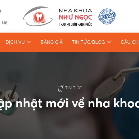
g
à Nội
DỊCH VỤ
BẢNG GIÁ
TIN TỨC/BLOG
CÂU CH
TIN TỨC
cập nhật mới về nha kh