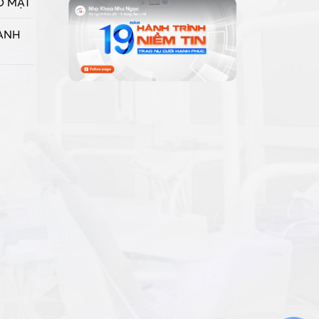
O MẬT
ANH