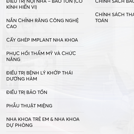
ĐIỀU TRỊ NỘI NHA – BẢO TỒN (CÓ
CHÍNH SÁCH BẢ
KÍNH HIỂN VI)
CHÍNH SÁCH TH
NẮN CHỈNH RĂNG CÔNG NGHỆ
TOÁN
CAO
CẤY GHÉP IMPLANT NHA KHOA
PHỤC HỒI THẨM MỸ VÀ CHỨC
NĂNG
ĐIỀU TRỊ BỆNH LÝ KHỚP THÁI
DƯƠNG HÀM
ĐIỀU TRỊ BẢO TỒN
PHẪU THUẬT MIỆNG
NHA KHOA TRẺ EM & NHA KHOA
DỰ PHÒNG