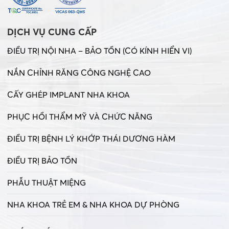
DỊCH VỤ CUNG CẤP
ĐIỀU TRỊ NỘI NHA – BẢO TỒN (CÓ KÍNH HIỂN VI)
NẮN CHỈNH RĂNG CÔNG NGHỆ CAO
CẤY GHÉP IMPLANT NHA KHOA
PHỤC HỒI THẨM MỸ VÀ CHỨC NĂNG
ĐIỀU TRỊ BỆNH LÝ KHỚP THÁI DƯƠNG HÀM
ĐIỀU TRỊ BẢO TỒN
PHẪU THUẬT MIỆNG
NHA KHOA TRẺ EM & NHA KHOA DỰ PHÒNG