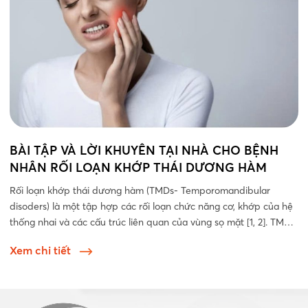
BÀI TẬP VÀ LỜI KHUYÊN TẠI NHÀ CHO BỆNH
NHÂN RỐI LOẠN KHỚP THÁI DƯƠNG HÀM
Rối loạn khớp thái dương hàm (TMDs- Temporomandibular
disoders) là một tập hợp các rối loạn chức năng cơ, khớp của hệ
thống nhai và các cấu trúc liên quan của vùng sọ mặt [1, 2]. TMDs
được đặc trưng...
Xem chi tiết