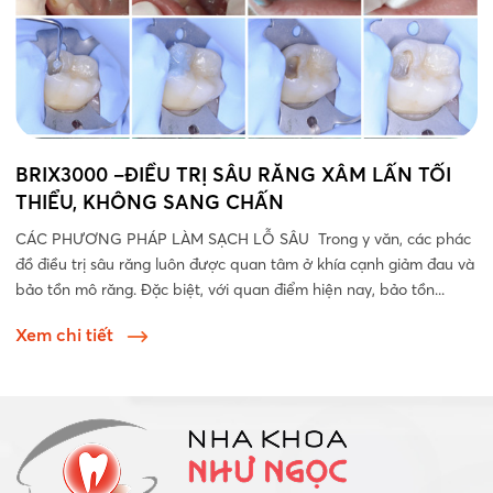
BRIX3000 –ĐIỀU TRỊ SÂU RĂNG XÂM LẤN TỐI
THIỂU, KHÔNG SANG CHẤN
CÁC PHƯƠNG PHÁP LÀM SẠCH LỖ SÂU Trong y văn, các phác
đồ điều trị sâu răng luôn được quan tâm ở khía cạnh giảm đau và
bảo tồn mô răng. Đặc biệt, với quan điểm hiện nay, bảo tồn...
Xem chi tiết