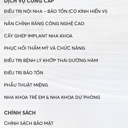
DỊCH VỤ CUNG CẤP
ĐIỀU TRỊ NỘI NHA – BẢO TỒN (CÓ KÍNH HIỂN VI)
NẮN CHỈNH RĂNG CÔNG NGHỆ CAO
CẤY GHÉP IMPLANT NHA KHOA
PHỤC HỒI THẨM MỸ VÀ CHỨC NĂNG
ĐIỀU TRỊ BỆNH LÝ KHỚP THÁI DƯƠNG HÀM
ĐIỀU TRỊ BẢO TỒN
PHẪU THUẬT MIỆNG
NHA KHOA TRẺ EM & NHA KHOA DỰ PHÒNG
CHÍNH SÁCH
CHÍNH SÁCH BẢO MẬT