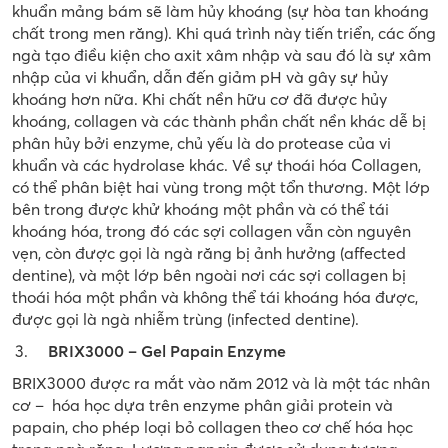
khuẩn mảng bám sẽ làm hủy khoáng (sự hòa tan khoáng
chất trong men răng). Khi quá trình này tiến triển, các ống
ngà tạo điều kiện cho axit xâm nhập và sau đó là sự xâm
nhập của vi khuẩn, dẫn đến giảm pH và gây sự hủy
khoáng hơn nữa. Khi chất nền hữu cơ đã được hủy
khoáng, collagen và các thành phần chất nền khác dễ bị
phân hủy bởi enzyme, chủ yếu là do protease của vi
khuẩn và các hydrolase khác. Về sự thoái hóa Collagen,
có thể phân biệt hai vùng trong một tổn thương. Một lớp
bên trong được khử khoáng một phần và có thể tái
khoáng hóa, trong đó các sợi collagen vẫn còn nguyên
vẹn, còn được gọi là ngà răng bị ảnh hưởng (affected
dentine), và một lớp bên ngoài nơi các sợi collagen bị
thoái hóa một phần và không thể tái khoáng hóa được,
được gọi là ngà nhiễm trùng (infected dentine).
BRIX3000 – Gel Papain Enzyme
BRIX3000 được ra mắt vào năm 2012 và là một tác nhân
cơ – hóa học dựa trên enzyme phân giải protein và
papain, cho phép loại bỏ collagen theo cơ chế hóa học