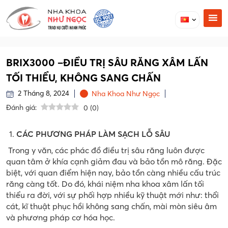
BRIX3000 –ĐIỀU TRỊ SÂU RĂNG XÂM LẤN
TỐI THIỂU, KHÔNG SANG CHẤN
2 Tháng 8, 2024
Nha Khoa Như Ngọc
Đánh giá:
0
(
0
)
CÁC PHƯƠNG PHÁP LÀM SẠCH LỖ SÂU
Trong y văn, các phác đồ điều trị sâu răng luôn được
quan tâm ở khía cạnh giảm đau và bảo tồn mô răng. Đặc
biệt, với quan điểm hiện nay, bảo tồn càng nhiều cấu trúc
răng càng tốt. Do đó, khái niệm nha khoa xâm lấn tối
thiểu ra đời, với sự phối hợp nhiều kỹ thuật mới như: thổi
cát, kĩ thuật phục hồi không sang chấn, mài mòn siêu âm
và phương pháp cơ hóa học.