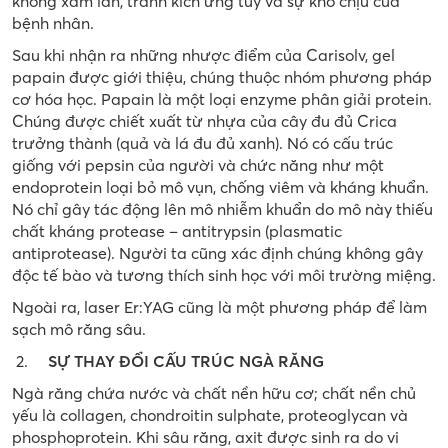
không xâm lấn, tránh kích ứng tủy và sự khó chịu của
bệnh nhân.
Sau khi nhận ra những nhược điểm của Carisolv, gel
papain được giới thiệu, chúng thuộc nhóm phương pháp
cơ hóa học. Papain là một loại enzyme phân giải protein.
Chúng được chiết xuất từ nhựa của cây đu đủ Crica
trưởng thành (quả và lá đu đủ xanh). Nó có cấu trúc
giống với pepsin của người và chức năng như một
endoprotein loại bỏ mô vụn, chống viêm và kháng khuẩn.
Nó chỉ gây tác động lên mô nhiễm khuẩn do mô này thiếu
chất kháng protease – antitrypsin (plasmatic
antiprotease). Người ta cũng xác định chúng không gây
độc tế bào và tương thích sinh học với môi trường miệng.
Ngoài ra, laser Er:YAG cũng là một phương pháp để làm
sạch mô răng sâu.
SỰ THAY ĐỔI CẤU TRÚC NGÀ RĂNG
Ngà răng chứa nước và chất nền hữu cơ; chất nền chủ
yếu là collagen, chondroitin sulphate, proteoglycan và
phosphoprotein. Khi sâu răng, axit được sinh ra do vi