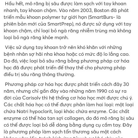
Hầu hết, mô răng bị sâu được làm sạch với tay khoan
nhanh, tay khoan chậm. Vào năm 2003, Boston đã phát
triển mẫu khoan polymer tự giới hạn (SmartBurs- là
phiên bản mới của SmartPrep), nó được sử dụng với tay
khoan chậm, chỉ loại bỏ ngà răng nhiễm trùng mà không
loại bỏ ngà răng khỏe mạnh.
Việc sử dụng tay khoan trở nên khó khăn với những
bệnh nhân sợ hãi nha khoa hoặc có mức độ lo lắng cao.
Do đó, việc loại bỏ sâu răng bằng phương pháp cơ hóa
học đã được phát triển để thay thế cho phương pháp
điều trị sâu răng thông thường.
Phương pháp cơ hóa học được phát triển cách đây 30
năm, nhưng chỉ gần đây vào những năm 1990 có sự ra
đời của Carisolv thì hệ thống cơ hóa học mới được chú ý.
Các chất hóa học có thể được phân làm hai loại: một loại
chứa Natri hypoclorit, loại khác chứa enzyme. Các chất
enzyme có thể hòa tan sợi collagen, do đó mô răng bị sâu
có thể được loại bỏ dễ dàng bằng dụng cụ cầm tay. Đây
là phương pháp làm sạch tổn thương sâu một cách