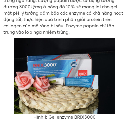
trong ngà răng. Lượng papain được sử dụng tương
đương 3000U/mg ở nồng độ 10% sẽ mang lại cho gel
một pH lý tưởng đảm bảo các enzyme có khả năng hoạt
động tốt, thực hiện quá trình phân giải protein trên
collagen của mô răng bị sâu. Enzyme papain chỉ tập
trung vào lớp ngà nhiễm trùng.
Hình 1: Gel enzyme BRIX3000