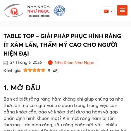
TABLE TOP – GIẢI PHÁP PHỤC HÌNH RĂNG
ÍT XÂM LẤN, THẨM MỸ CAO CHO NGƯỜI
HIỆN ĐẠI
27 Tháng 6, 2026
Nha Khoa Như Ngọc
Đánh giá:
5
(
48
)
1. MỞ ĐẦU
Bạn có biết rằng răng hàm không chỉ giúp chúng ta nhai
thức ăn mà còn giữ vai trò quan trọng trong việc cân
bằng khớp cắn, bảo vệ khớp thái dương hàm và góp
phần định hình khuôn mặt? Khi một răng hàm bị tổn
thương – do mòn răng, sâu răng hoặc nứt vỡ – nhiều
người nghĩ ngay đến bọc răng sứ, tức là mài nhỏ toàn bộ