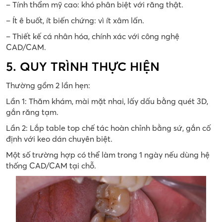
– Tính thẩm mỹ cao: khó phân biệt với răng thật.
– Ít ê buốt, ít biến chứng: vì ít xâm lấn.
– Thiết kế cá nhân hóa, chính xác với công nghệ
CAD/CAM.
5. QUY TRÌNH THỰC HIỆN
Thường gồm 2 lần hẹn:
Lần 1: Thăm khám, mài mặt nhai, lấy dấu bằng quét 3D,
gắn răng tạm.
Lần 2: Lắp table top chế tác hoàn chỉnh bằng sứ, gắn cố
định với keo dán chuyên biệt.
Một số trường hợp có thể làm trong 1 ngày nếu dùng hệ
thống CAD/CAM tại chỗ.