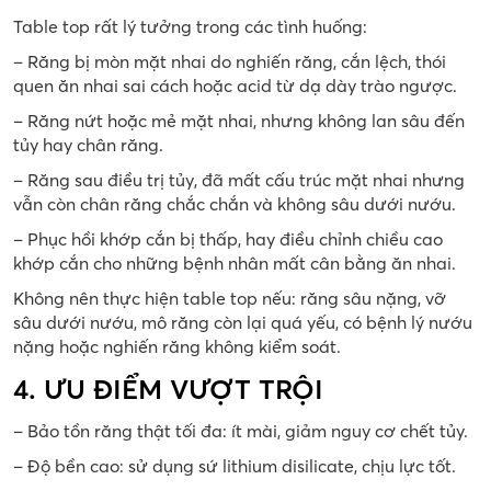
Table top rất lý tưởng trong các tình huống:
– Răng bị mòn mặt nhai do nghiến răng, cắn lệch, thói
quen ăn nhai sai cách hoặc acid từ dạ dày trào ngược.
– Răng nứt hoặc mẻ mặt nhai, nhưng không lan sâu đến
tủy hay chân răng.
– Răng sau điều trị tủy, đã mất cấu trúc mặt nhai nhưng
vẫn còn chân răng chắc chắn và không sâu dưới nướu.
– Phục hồi khớp cắn bị thấp, hay điều chỉnh chiều cao
khớp cắn cho những bệnh nhân mất cân bằng ăn nhai.
Không nên thực hiện table top nếu: răng sâu nặng, vỡ
sâu dưới nướu, mô răng còn lại quá yếu, có bệnh lý nướu
nặng hoặc nghiến răng không kiểm soát.
4. ƯU ĐIỂM VƯỢT TRỘI
– Bảo tồn răng thật tối đa: ít mài, giảm nguy cơ chết tủy.
– Độ bền cao: sử dụng sứ lithium disilicate, chịu lực tốt.