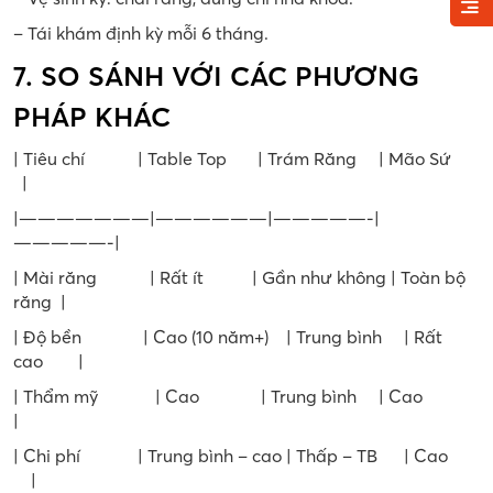
– Tái khám định kỳ mỗi 6 tháng.
7. SO SÁNH VỚI CÁC PHƯƠNG
PHÁP KHÁC
| Tiêu chí | Table Top | Trám Răng | Mão Sứ
|
|———————|——————|—————-|
—————-|
| Mài răng | Rất ít | Gần như không | Toàn bộ
răng |
| Độ bền | Cao (10 năm+) | Trung bình | Rất
cao |
| Thẩm mỹ | Cao | Trung bình | Cao
|
| Chi phí | Trung bình – cao | Thấp – TB | Cao
|