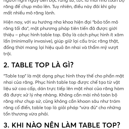
răng để chụp mão lên. Tuy nhiên, điều này đôi khi gây
mất nhiều mô răng lành.
Hiện nay, với xu hướng nha khoa hiện đại “bảo tồn mô
răng tối đa”, một phương pháp tiên tiến đã được giới
thiệu – phục hình table top. Đây là cách phục hình ít xâm
lấn (minimally invasive), giúp giữ lại cấu trúc răng thật,
đồng thời mang lại hiệu quả ăn nhai và thẩm mỹ vượt
trội.
2. TABLE TOP LÀ GÌ?
“Table top” là một dạng phục hình thay thế cho phần mặt
nhai của răng. Phục hình table top được chế tạo từ vật
liệu sứ cao cấp, dán trực tiếp lên mặt nhai của răng hàm
đã được xử lý nhẹ nhàng. Không cần mài nhỏ toàn bộ
răng như chụp sứ, cũng không cần khoan sâu như trám
răng cổ điển, table top là giải pháp “vừa đủ” cho những
tổn thương vừa phải.
3. KHI NÀO NÊN LÀM TABLE TOP?