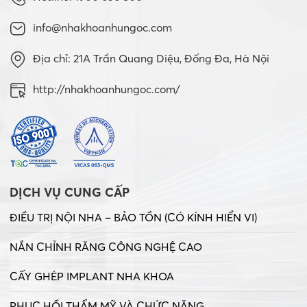
info@nhakhoanhungoc.com
Địa chỉ: 21A Trần Quang Diệu, Đống Đa, Hà Nội
http://nhakhoanhungoc.com/
DỊCH VỤ CUNG CẤP
ĐIỀU TRỊ NỘI NHA – BẢO TỒN (CÓ KÍNH HIỂN VI)
NẮN CHỈNH RĂNG CÔNG NGHỆ CAO
CẤY GHÉP IMPLANT NHA KHOA
PHỤC HỒI THẨM MỸ VÀ CHỨC NĂNG