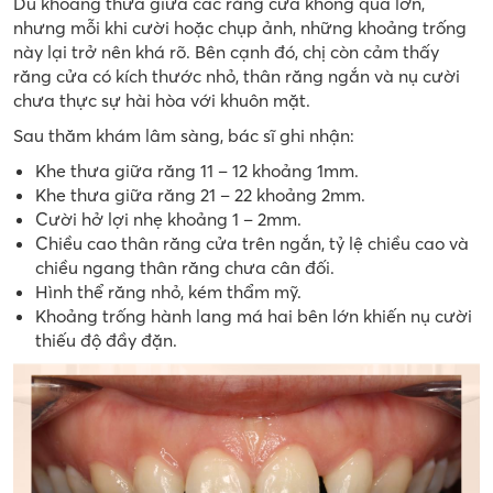
Dù khoảng thưa giữa các răng cửa không quá lớn,
nhưng mỗi khi cười hoặc chụp ảnh, những khoảng trống
này lại trở nên khá rõ. Bên cạnh đó, chị còn cảm thấy
răng cửa có kích thước nhỏ, thân răng ngắn và nụ cười
chưa thực sự hài hòa với khuôn mặt.
Sau thăm khám lâm sàng, bác sĩ ghi nhận:
Khe thưa giữa răng 11 – 12 khoảng 1mm.
Khe thưa giữa răng 21 – 22 khoảng 2mm.
Cười hở lợi nhẹ khoảng 1 – 2mm.
Chiều cao thân răng cửa trên ngắn, tỷ lệ chiều cao và
chiều ngang thân răng chưa cân đối.
Hình thể răng nhỏ, kém thẩm mỹ.
Khoảng trống hành lang má hai bên lớn khiến nụ cười
thiếu độ đầy đặn.