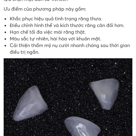
Ưu điểm của phương pháp này gồm:
Khắc phục hiệu quả tình trạng răng thưa.
Điều chỉnh hình thể và kích thước răng cân đối hơn.
Hạn chế tối đa việc mài răng thật.
Màu sắc tự nhiên, hài hòa với khuôn mặt.
Cải thiện thẩm mỹ nụ cười nhanh chóng sau thời gian
điều trị ngắn.