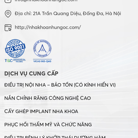
Địa chỉ: 21A Trần Quang Diệu, Đống Đa, Hà Nội
http://nhakhoanhungoc.com/
DỊCH VỤ CUNG CẤP
ĐIỀU TRỊ NỘI NHA – BẢO TỒN (CÓ KÍNH HIỂN VI)
NẮN CHỈNH RĂNG CÔNG NGHỆ CAO
CẤY GHÉP IMPLANT NHA KHOA
PHỤC HỒI THẨM MỸ VÀ CHỨC NĂNG
ĐIỀU TRỊ BỆNH LÝ KHỚP THÁI DƯƠNG HÀM