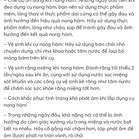
– Chế độ ăn uống khi nong hàm: Những ngày đầu tiên khi
đeo dụng cụ nong hàm, bạn nên sử dụng thực phẩm
mềm, lỏng thay vì thực phẩm dai cứng có thể gây đau và
ảnh hưởng đến hiệu quả nong hàm. Hãy sử dụng thực
phẩm mềm, lỏng như cháo, súp để tránh gây đau và ảnh
hưởng đến kết quả nong hàm.
– Vệ sinh khí cụ nong hàm: Hãy sử dụng bàn chải nhỏ
chuyên dụng, chỉ nha khoa hoặc tăm nước để loại bỏ
mảng bám trên khí cụ.
– Vệ sinh răng miệng khi nong hàm: Đánh răng tối thiểu 2
lần/ngày sau khi ăn, cùng với sử dụng nước súc miệng
sát khuẩn và các công cụ vệ sinh kẽ răng như tăm nước
để chăm sóc sức khỏe răng miệng tốt hơn.
– Cách khắc phục tình trạng khó phát âm khi lắp dụng cụ
nong hàm
– Trong những ngày đầu, khả năng nói có thể bị ảnh
hưởng do cảm giác vướng víu trong miệng và nước bọt
tiết ra nhiều. Hãy cố gắng nói chậm hơn, tập phát âm để
âm được phát ra tròn vành, rõ chữ.