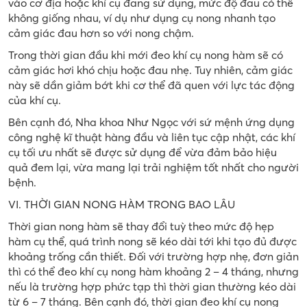
vào cơ địa hoặc khí cụ đang sử dụng, mức độ đau có thể
không giống nhau, ví dụ như dụng cụ nong nhanh tạo
cảm giác đau hơn so với nong chậm.
Trong thời gian đầu khi mới đeo khí cụ nong hàm sẽ có
cảm giác hơi khó chịu hoặc đau nhẹ. Tuy nhiên, cảm giác
này sẽ dần giảm bớt khi cơ thể đã quen với lực tác động
của khí cụ.
Bên cạnh đó, Nha khoa Như Ngọc với sứ mệnh ứng dụng
công nghệ kĩ thuật hàng đầu và liên tục cập nhật, các khí
cụ tối ưu nhất sẽ được sử dụng để vừa đảm bảo hiệu
quả đem lại, vừa mang lại trải nghiệm tốt nhất cho người
bệnh.
VI. THỜI GIAN NONG HÀM TRONG BAO LÂU
Thời gian nong hàm sẽ thay đổi tuỳ theo mức độ hẹp
hàm cụ thể, quá trình nong sẽ kéo dài tới khi tạo đủ được
khoảng trống cần thiết. Đối với trường hợp nhẹ, đơn giản
thì có thể đeo khí cụ nong hàm khoảng 2 – 4 tháng, nhưng
nếu là trường hợp phức tạp thì thời gian thường kéo dài
từ 6 – 7 tháng. Bên cạnh đó, thời gian đeo khí cụ nong