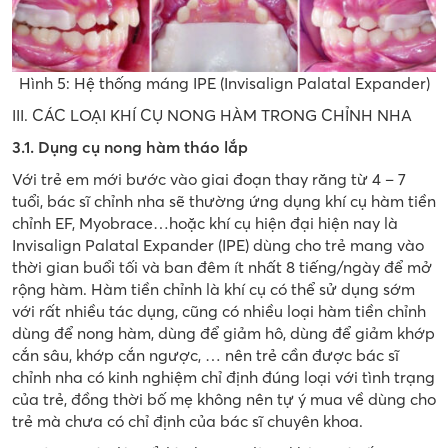
Hình 5: Hệ thống máng IPE (Invisalign Palatal Expander)
III. CÁC LOẠI KHÍ CỤ NONG HÀM TRONG CHỈNH NHA
3.1. Dụng cụ nong hàm tháo lắp
Với trẻ em mới bước vào giai đoạn thay răng từ 4 – 7
tuổi, bác sĩ chỉnh nha sẽ thường ứng dụng khí cụ hàm tiền
chỉnh EF, Myobrace…hoặc khí cụ hiện đại hiện nay là
Invisalign Palatal Expander (IPE) dùng cho trẻ mang vào
thời gian buổi tối và ban đêm ít nhất 8 tiếng/ngày để mở
rộng hàm. Hàm tiền chỉnh là khí cụ có thể sử dụng sớm
với rất nhiều tác dụng, cũng có nhiều loại hàm tiền chỉnh
dùng để nong hàm, dùng để giảm hô, dùng để giảm khớp
cắn sâu, khớp cắn ngược, … nên trẻ cần được bác sĩ
chỉnh nha có kinh nghiệm chỉ định đúng loại với tình trạng
của trẻ, đồng thời bố mẹ không nên tự ý mua về dùng cho
trẻ mà chưa có chỉ định của bác sĩ chuyên khoa.