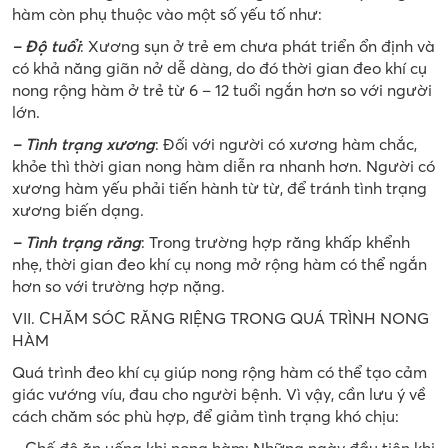
hàm còn phụ thuộc vào một số yếu tố như:
– Độ tuổi
: Xương sụn ở trẻ em chưa phát triển ổn định và
có khả năng giãn nở dễ dàng, do đó thời gian đeo khí cụ
nong rộng hàm ở trẻ từ 6 – 12 tuổi ngắn hơn so với người
lớn.
– Tình trạng xương
: Đối với người có xương hàm chắc,
khỏe thì thời gian nong hàm diễn ra nhanh hơn. Người có
xương hàm yếu phải tiến hành từ từ, để tránh tình trạng
xương biến dạng.
– Tình trạng răng
: Trong trường hợp răng khấp khểnh
nhẹ, thời gian đeo khí cụ nong mở rộng hàm có thể ngắn
hơn so với trường hợp nặng.
VII. CHĂM SÓC RĂNG RIỆNG TRONG QUÁ TRÌNH NONG
HÀM
Quá trình đeo khí cụ giúp nong rộng hàm có thể tạo cảm
giác vướng víu, đau cho người bệnh. Vì vậy, cần lưu ý về
cách chăm sóc phù hợp, để giảm tình trạng khó chịu: