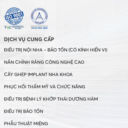
DỊCH VỤ CUNG CẤP
ĐIỀU TRỊ NỘI NHA – BẢO TỒN (CÓ KÍNH HIỂN VI)
NẮN CHỈNH RĂNG CÔNG NGHỆ CAO
CẤY GHÉP IMPLANT NHA KHOA
PHỤC HỒI THẨM MỸ VÀ CHỨC NĂNG
ĐIỀU TRỊ BỆNH LÝ KHỚP THÁI DƯƠNG HÀM
ĐIỀU TRỊ BẢO TỒN
PHẪU THUẬT MIỆNG