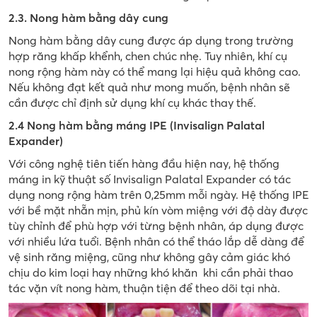
2.3. Nong hàm bằng dây cung
Nong hàm bằng dây cung được áp dụng trong trường
hợp răng khấp khểnh, chen chúc nhẹ. Tuy nhiên, khí cụ
nong rộng hàm này có thể mang lại hiệu quả không cao.
Nếu không đạt kết quả như mong muốn, bệnh nhân sẽ
cần được chỉ định sử dụng khí cụ khác thay thế.
2.4 Nong hàm bằng máng IPE (Invisalign Palatal
Expander)
Với công nghệ tiên tiến hàng đầu hiện nay, hệ thống
máng in kỹ thuật số Invisalign Palatal Expander có tác
dụng nong rộng hàm trên 0,25mm mỗi ngày. Hệ thống IPE
với bề mặt nhẵn mịn, phủ kín vòm miệng với độ dày được
tùy chỉnh để phù hợp với từng bệnh nhân, áp dụng được
với nhiều lứa tuổi. Bệnh nhân có thể tháo lắp dễ dàng để
vệ sinh răng miệng, cũng như không gây cảm giác khó
chịu do kim loại hay những khó khăn khi cần phải thao
tác vặn vít nong hàm, thuận tiện để theo dõi tại nhà.