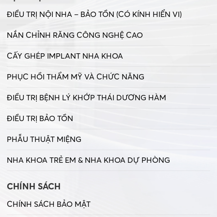
ĐIỀU TRỊ NỘI NHA – BẢO TỒN (CÓ KÍNH HIỂN VI)
NẮN CHỈNH RĂNG CÔNG NGHỆ CAO
CẤY GHÉP IMPLANT NHA KHOA
PHỤC HỒI THẨM MỸ VÀ CHỨC NĂNG
ĐIỀU TRỊ BỆNH LÝ KHỚP THÁI DƯƠNG HÀM
ĐIỀU TRỊ BẢO TỒN
PHẪU THUẬT MIỆNG
NHA KHOA TRẺ EM & NHA KHOA DỰ PHÒNG
CHÍNH SÁCH
CHÍNH SÁCH BẢO MẬT