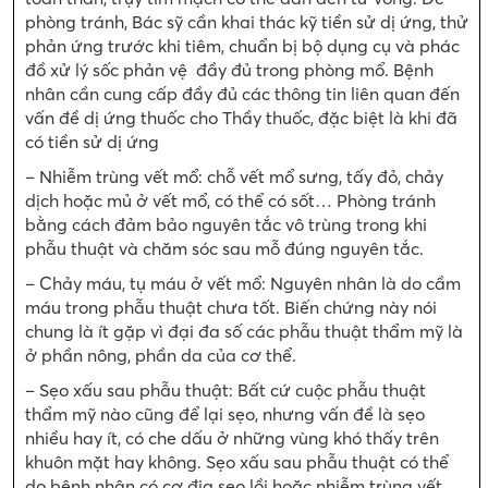
phòng tránh, Bác sỹ cần khai thác kỹ tiền sử dị ứng, thử
phản ứng trước khi tiêm, chuẩn bị bộ dụng cụ và phác
đồ xử lý sốc phản vệ đầy đủ trong phòng mổ. Bệnh
nhân cần cung cấp đầy đủ các thông tin liên quan đến
vấn đề dị ứng thuốc cho Thầy thuốc, đặc biệt là khi đã
có tiền sử dị ứng
– Nhiễm trùng vết mổ: chỗ vết mổ sưng, tấy đỏ, chảy
dịch hoặc mủ ở vết mổ, có thể có sốt… Phòng tránh
bằng cách đảm bảo nguyên tắc vô trùng trong khi
phẫu thuật và chăm sóc sau mỗ đúng nguyên tắc.
– Chảy máu, tụ máu ở vết mổ: Nguyên nhân là do cầm
máu trong phẫu thuật chưa tốt. Biến chứng này nói
chung là ít gặp vì đại đa số các phẫu thuật thẩm mỹ là
ở phần nông, phần da của cơ thể.
– Sẹo xấu sau phẫu thuật: Bất cứ cuộc phẫu thuật
thẩm mỹ nào cũng để lại sẹo, nhưng vấn đề là sẹo
nhiều hay ít, có che dấu ở những vùng khó thấy trên
khuôn mặt hay không. Sẹo xấu sau phẫu thuật có thể
do bệnh nhân có cơ địa sẹo lồi hoặc nhiễm trùng vết