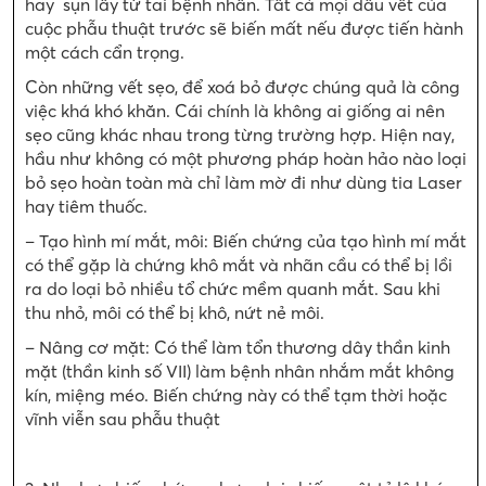
hay sụn lấy từ tai bệnh nhân. Tất cả mọi dấu vết của
cuộc phẫu thuật trước sẽ biến mất nếu được tiến hành
một cách cẩn trọng.
Còn những vết sẹo, để xoá bỏ được chúng quả là công
việc khá khó khăn. Cái chính là không ai giống ai nên
sẹo cũng khác nhau trong từng trường hợp. Hiện nay,
hầu như không có một phương pháp hoàn hảo nào loại
bỏ sẹo hoàn toàn mà chỉ làm mờ đi như dùng tia Laser
hay tiêm thuốc.
– Tạo hình mí mắt, môi: Biến chứng của tạo hình mí mắt
có thể gặp là chứng khô mắt và nhãn cầu có thể bị lồi
ra do loại bỏ nhiều tổ chức mềm quanh mắt. Sau khi
thu nhỏ, môi có thể bị khô, nứt nẻ môi.
– Nâng cơ mặt: Có thể làm tổn thương dây thần kinh
mặt (thần kinh số VII) làm bệnh nhân nhắm mắt không
kín, miệng méo. Biến chứng này có thể tạm thời hoặc
vĩnh viễn sau phẫu thuật