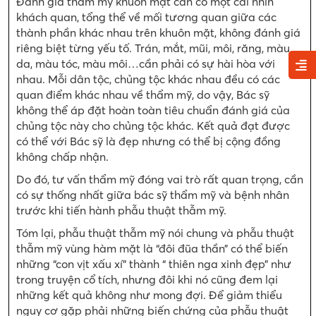
Đánh giá thẩm mỹ khuôn mặt cần có một cái nhìn
khách quan, tổng thể về mối tương quan giữa các
thành phần khác nhau trên khuôn mặt, không đánh giá
riêng biệt từng yếu tố. Trán, mắt, mũi, môi, răng, màu
da, màu tóc, màu môi…cần phải có sự hài hòa với
nhau. Mỗi dân tộc, chủng tộc khác nhau đều có các
quan điểm khác nhau về thẩm mỹ, do vậy, Bác sỹ
không thể áp đặt hoàn toàn tiêu chuẩn đánh giá của
chủng tộc này cho chủng tộc khác. Kết quả đạt được
có thể với Bác sỹ là đẹp nhưng có thể bị cộng đồng
không chấp nhận.
Do đó, tư vấn thẩm mỹ đóng vai trò rất quan trọng, cần
có sự thống nhất giữa bác sỹ thẩm mỹ và bệnh nhân
trước khi tiến hành phẫu thuật thẫm mỹ.
Tóm lại, phẫu thuật thẫm mỹ nói chung và phẫu thuật
thẫm mỹ vùng hàm mặt là “đôi đũa thần” có thể biến
những “con vịt xấu xí” thành “ thiên nga xinh đẹp” như
trong truyện cổ tích, nhưng đôi khi nó cũng đem lại
những kết quả không như mong đợi. Để giảm thiểu
nguy cơ gặp phải những biến chứng của phẫu thuật