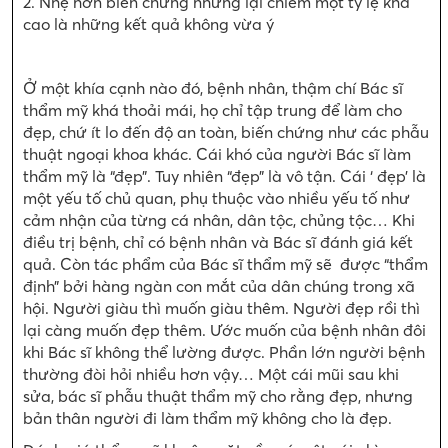
2. Nhẹ hơn biến chứng nhưng lại chiếm một tỷ lệ khá
cao là những kết quả không vừa ý
Ở một khía cạnh nào đó, bệnh nhân, thậm chí Bác sĩ
thẩm mỹ khá thoải mái, họ chỉ tập trung để làm cho
đẹp, chứ ít lo đến độ an toàn, biến chứng như các phẫu
thuật ngoại khoa khác. Cái khó của người Bác sĩ làm
thẩm mỹ là “đẹp”. Tuy nhiên “đẹp” là vô tận. Cái ‘ đẹp’ là
một yếu tố chủ quan, phụ thuộc vào nhiều yếu tố như
cảm nhận của từng cá nhân, dân tộc, chủng tộc… Khi
điều trị bệnh, chỉ có bệnh nhân và Bác sĩ đánh giá kết
quả. Còn tác phẩm của Bác sĩ thẩm mỹ sẽ được “thẩm
định” bởi hàng ngàn con mắt của dân chúng trong xã
hội. Người giàu thì muốn giàu thêm. Người đẹp rồi thì
lại càng muốn đẹp thêm. Ước muốn của bệnh nhân đôi
khi Bác sĩ không thể lường được. Phần lớn người bệnh
thường đòi hỏi nhiều hơn vậy… Một cái mũi sau khi
sửa, bác sĩ phẫu thuật thẩm mỹ cho rằng đẹp, nhưng
bản thân người đi làm thẩm mỹ không cho là đẹp.