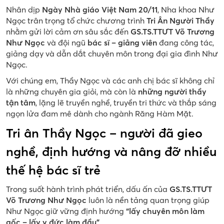
Nhân dịp
Ngày Nhà giáo Việt Nam 20/11
, Nha khoa Như
Ngọc trân trọng tổ chức chương trình
Tri Ân Người Thầy
nhằm gửi lời cảm ơn sâu sắc đến
GS.TS.TTƯT Võ Trương
Như Ngọc
và đội ngũ
bác sĩ – giảng viên
đang công tác,
giảng dạy và dẫn dắt chuyên môn trong đại gia đình Như
Ngọc.
Với chúng em, Thầy Ngọc và các anh chị bác sĩ không chỉ
là những chuyên gia giỏi, mà còn là
những người thầy
tận tâm
, lặng lẽ truyền nghề, truyền tri thức và thắp sáng
ngọn lửa đam mê dành cho ngành Răng Hàm Mặt.
Tri ân Thầy Ngọc – người đã gieo
nghề, định hướng và nâng đỡ nhiều
thế hệ bác sĩ trẻ
Trong suốt hành trình phát triển, dấu ấn của
GS.TS.TTƯT
Võ Trương Như Ngọc
luôn là nền tảng quan trọng giúp
Như Ngọc giữ vững định hướng
“lấy chuyên môn làm
gốc – lấy y đức làm đầu”
.