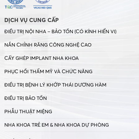
DỊCH VỤ CUNG CẤP
ĐIỀU TRỊ NỘI NHA – BẢO TỒN (CÓ KÍNH HIỂN VI)
NẮN CHỈNH RĂNG CÔNG NGHỆ CAO
CẤY GHÉP IMPLANT NHA KHOA
PHỤC HỒI THẨM MỸ VÀ CHỨC NĂNG
ĐIỀU TRỊ BỆNH LÝ KHỚP THÁI DƯƠNG HÀM
ĐIỀU TRỊ BẢO TỒN
PHẪU THUẬT MIỆNG
NHA KHOA TRẺ EM & NHA KHOA DỰ PHÒNG