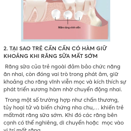
2. TẠI SAO TRẺ CẦN CẦN CÓ HÀM GIỮ
KHOẢNG KHI RĂNG SỮA MẤT SỚM
Răng sữa của trẻ ngoài đảm bảo chức năng
ăn nhai, còn đóng vai trò trong phát âm, giữ
khoảng cho răng vĩnh viễn mọc và kích thích sự
phát triển xương hàm nhờ chuyển động nhai.
Trong một số trường hợp như chấn thương,
tủy hoại tử và biến chứng nha chu,… khiến trẻ
mấtmát răng sữa sớm. Khi đó các răng bên
cạnh có thể nghiêng, di chuyển hoặc mọc vào
vị trí mất răng.