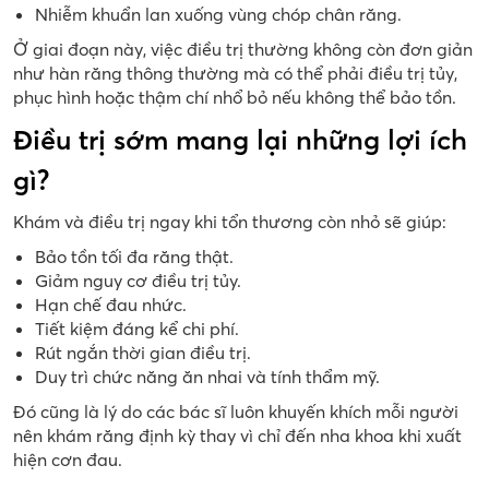
Nhiễm khuẩn lan xuống vùng chóp chân răng.
Ở giai đoạn này, việc điều trị thường không còn đơn giản
như hàn răng thông thường mà có thể phải điều trị tủy,
phục hình hoặc thậm chí nhổ bỏ nếu không thể bảo tồn.
Điều trị sớm mang lại những lợi ích
gì?
Khám và điều trị ngay khi tổn thương còn nhỏ sẽ giúp:
Bảo tồn tối đa răng thật.
Giảm nguy cơ điều trị tủy.
Hạn chế đau nhức.
Tiết kiệm đáng kể chi phí.
Rút ngắn thời gian điều trị.
Duy trì chức năng ăn nhai và tính thẩm mỹ.
Đó cũng là lý do các bác sĩ luôn khuyến khích mỗi người
nên khám răng định kỳ thay vì chỉ đến nha khoa khi xuất
hiện cơn đau.