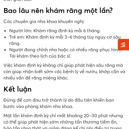
Bao lâu nên khám răng một lần?
Các chuyên gia nha khoa khuyến nghị:
Người lớn: Khám răng định kỳ mỗi 6 tháng.
Trẻ em: Khám định kỳ mỗi 3–6 tháng tùy nguy cơ sâu
răng.
Người đang chỉnh nha hoặc có nhiều răng phục hình:
Tái khám theo lịch của bác sĩ.
Việc khám định kỳ không chỉ giúp phát hiện sâu răng mà
còn giúp nhận biết sớm các bệnh lý về nướu, khớp cắn và
nhiều vấn đề răng miệng khác.
Kết luận
Đừng để cơn đau trở thành lý do đầu tiên khiến bạn
bước vào phòng khám nha khoa.
Một lần khám định kỳ chỉ mất khoảng 20–30 phút nhưng
có thể giúp phát hiện sớm những tổn thương tiềm ẩn,
bảo tồn răng thật và giảm đáng kể chi phí điều trị trong