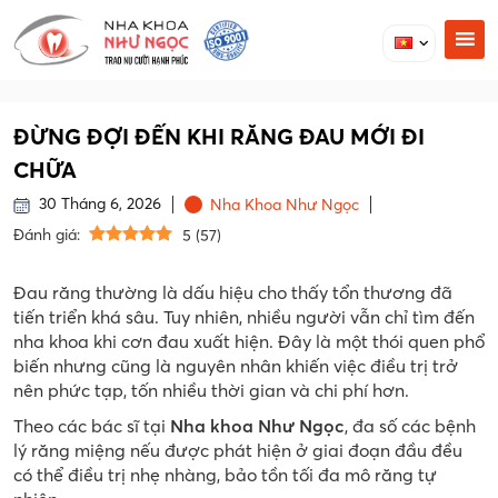
ĐỪNG ĐỢI ĐẾN KHI RĂNG ĐAU MỚI ĐI
CHỮA
30 Tháng 6, 2026
Nha Khoa Như Ngọc
Đánh giá:
5
(
57
)
Đau răng thường là dấu hiệu cho thấy tổn thương đã
tiến triển khá sâu. Tuy nhiên, nhiều người vẫn chỉ tìm đến
nha khoa khi cơn đau xuất hiện. Đây là một thói quen phổ
biến nhưng cũng là nguyên nhân khiến việc điều trị trở
nên phức tạp, tốn nhiều thời gian và chi phí hơn.
Theo các bác sĩ tại
Nha khoa Như Ngọc
, đa số các bệnh
lý răng miệng nếu được phát hiện ở giai đoạn đầu đều
có thể điều trị nhẹ nhàng, bảo tồn tối đa mô răng tự