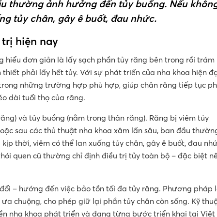
đầu thường ảnh hưởng đến tủy buồng. Nếu khôn
uống tủy chân, gây ê buốt, đau nhức.
trị hiện nay
g hiểu đơn giản là lấy sạch phần tủy răng bên trong rồi trám
 thiết phải lấy hết tủy. Với sự phát triển của nha khoa hiện đạ
h trong những trường hợp phù hợp, giúp chân răng tiếp tục p
éo dài tuổi thọ của răng.
ăng) và tủy buồng (nằm trong thân răng). Răng bị viêm tủy
hoặc sau các thủ thuật nha khoa xâm lấn sâu, ban đầu thườn
kịp thời, viêm có thể lan xuống tủy chân, gây ê buốt, đau nhứ
hói quen cũ thường chỉ định điều trị tủy toàn bộ – đặc biệt n
y đổi – hướng đến việc bảo tồn tối đa tủy răng. Phương pháp 
a chuộng, cho phép giữ lại phần tủy chân còn sống. Kỹ thu
n nha khoa phát triển và đang từng bước triển khai tại Việt