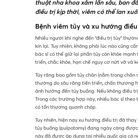
thuật nha khoa xâm lấn sâu, ban 
điều trị kịp thời, viêm có thể lan x
Bệnh viêm tủy và xu hướng điều 
Nhiều người khi nghe đến “điều trị tủy” thườn
kín lại. Tuy nhiên, không phải lúc nào cũng cần
bác sĩ có thể giữ lại phần tủy còn khỏe mạn
triển, chắc khỏe, hạn chế nguy cơ nứt vỡ và k
Tủy răng bao gồm tủy chân (nằm trong chân r
thường do sâu răng tiến triển, chấn thương 
ảnh hưởng đến tủy buồng. Nếu không điều trị 
Trong các trường hợp này, nhiều bác sĩ theo t
có tổn thương quanh chóp.
Tuy nhiên, hiện nay xu hướng điều trị đã tha
tủy buồng (pulpotomy) đang ngày càng được ư
này đã được áp dụng tại nhiều quốc gia có nề