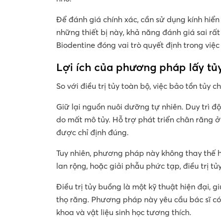
Để đánh giá chính xác, cần sử dụng kính hiể
những thiết bị này, khả năng đánh giá sai rấ
Biodentine đóng vai trò quyết định trong việ
Lợi ích của phương pháp lấy tủ
So với điều trị tủy toàn bộ, việc bảo tồn tủy ch
Giữ lại nguồn nuôi dưỡng tự nhiên. Duy trì đ
do mất mô tủy. Hỗ trợ phát triển chân răng ở 
được chỉ định đúng.
Tuy nhiên, phương pháp này không thay thế ho
lan rộng, hoặc giải phẫu phức tạp, điều trị tủ
Điều trị tủy buồng là một kỹ thuật hiện đại, g
thọ răng. Phương pháp này yêu cầu bác sĩ có 
khoa và vật liệu sinh học tương thích.