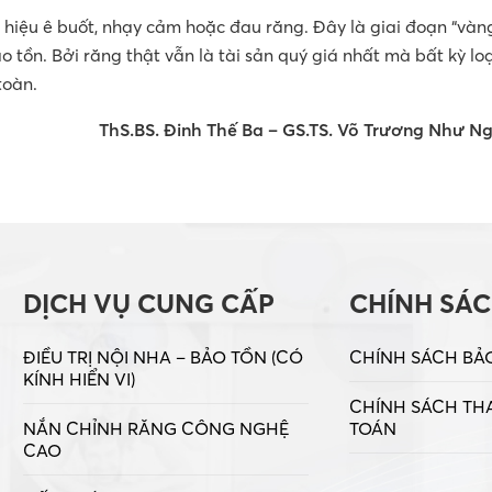
hiệu ê buốt, nhạy cảm hoặc đau răng. Đây là giai đoạn “vàn
 tồn. Bởi răng thật vẫn là tài sản quý giá nhất mà bất kỳ loạ
toàn.
ThS.BS. Đinh Thế Ba – GS.TS. Võ Trương Như N
DỊCH VỤ CUNG CẤP
CHÍNH SÁ
ĐIỀU TRỊ NỘI NHA – BẢO TỒN (CÓ
CHÍNH SÁCH BẢ
KÍNH HIỂN VI)
CHÍNH SÁCH TH
NẮN CHỈNH RĂNG CÔNG NGHỆ
TOÁN
CAO