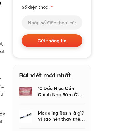
g
Số điện thoại
*
Gửi thông tin
i,
hát
Bài viết mới nhất
g
c.
10 Dấu Hiệu Cần
ếu
Chỉnh Nha Sớm Ở
Trẻ Em, Đừng Đợi
Đến Khi Con Mọc Đủ
Răng Mới Đi Khám
Modeling Resin là gì?
lấy
Vì sao nên thay thế
ật
keo dán nha khoa