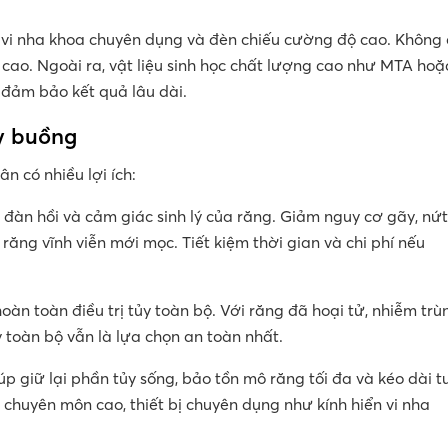
n vi nha khoa chuyên dụng và đèn chiếu cường độ cao. Không 
t cao. Ngoài ra, vật liệu sinh học chất lượng cao như MTA hoặ
c đảm bảo kết quả lâu dài.
y buồng
ân có nhiều lợi ích:
ộ đàn hồi và cảm giác sinh lý của răng. Giảm nguy cơ gãy, nứt
răng vĩnh viễn mới mọc. Tiết kiệm thời gian và chi phí nếu
àn toàn điều trị tủy toàn bộ. Với răng đã hoại tử, nhiễm trù
y toàn bộ vẫn là lựa chọn an toàn nhất.
iúp giữ lại phần tủy sống, bảo tồn mô răng tối đa và kéo dài t
chuyên môn cao, thiết bị chuyên dụng như kính hiển vi nha