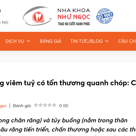
g
à Nội
DỊCH VỤ
BẢNG GIÁ
TIN TỨC/BLOG
CÂU CH
ăng viêm tuỷ có tổn thương quanh chóp: 
gọc
Đánh giá:
0
(
0
)
ong chân răng) và tủy buồng (nằm trong thân
âu răng tiến triển, chấn thương hoặc sau các th