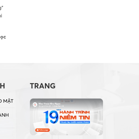
g”
i
gọc
CH
TRANG
O MẬT
ANH