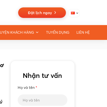
Đặt lịch ngay
UYỆN KHÁCH HÀNG
TUYỂN DỤNG
LIÊN HỆ
Cơ
Nhận tư vấn
Họ và tên
*
ủ