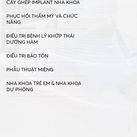
CẤY GHÉP IMPLANT NHA KHOA
PHỤC HỒI THẨM MỸ VÀ CHỨC
NĂNG
ĐIỀU TRỊ BỆNH LÝ KHỚP THÁI
DƯƠNG HÀM
ĐIỀU TRỊ BẢO TỒN
PHẪU THUẬT MIỆNG
NHA KHOA TRẺ EM & NHA KHOA
DỰ PHÒNG