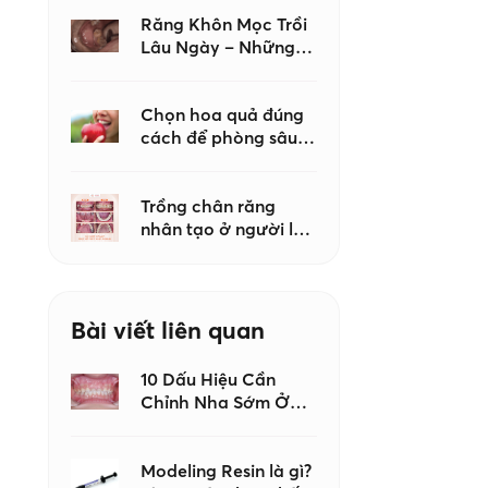
khi tạo hình
Composite?
Răng Khôn Mọc Trồi
Lâu Ngày – Những
Biến Chứng Không
Nên Chủ Quan
Chọn hoa quả đúng
cách để phòng sâu
răng – Lời khuyên từ
bác sĩ Nha khoa Như
Ngọc
Trồng chân răng
nhân tạo ở người lớn
tuổi có an toàn
không?
Bài viết liên quan
10 Dấu Hiệu Cần
Chỉnh Nha Sớm Ở
Trẻ Em, Đừng Đợi
Đến Khi Con Mọc Đủ
Răng Mới Đi Khám
Modeling Resin là gì?