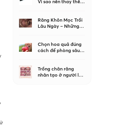
Vì sao nên thay thế
keo dán nha khoa
khi tạo hình
Composite?
Răng Khôn Mọc Trồi
Lâu Ngày – Những
Biến Chứng Không
Nên Chủ Quan
Chọn hoa quả đúng
cách để phòng sâu
y
răng – Lời khuyên từ
bác sĩ Nha khoa Như
Ngọc
Trồng chân răng
nhân tạo ở người lớn
tuổi có an toàn
không?
ó
tử