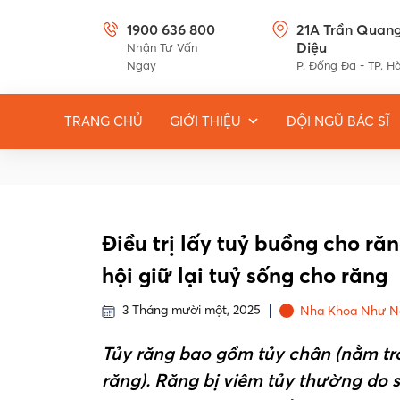
1900 636 800
21A Trần Quan
Diệu
Nhận Tư Vấn
Ngay
P. Đống Đa - TP. H
TRANG CHỦ
GIỚI THIỆU
ĐỘI NGŨ BÁC SĨ
Điều trị lấy tuỷ buồng cho r
hội giữ lại tuỷ sống cho răng
3 Tháng mười một, 2025
Nha Khoa Như N
Tủy răng bao gồm tủy chân (nằm tr
răng). Răng bị viêm tủy thường do s