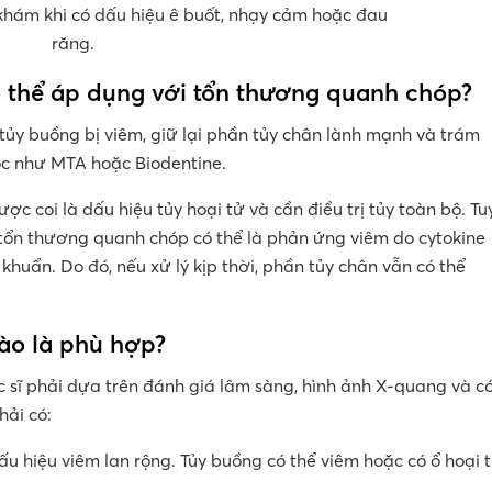
khám khi có dấu hiệu ê buốt, nhạy cảm hoặc đau
răng.
có thể áp dụng với tổn thương quanh chóp?
tủy buồng bị viêm, giữ lại phần tủy chân lành mạnh và trám
ọc như MTA hoặc Biodentine.
 coi là dấu hiệu tủy hoại tử và cần điều trị tủy toàn bộ. Tu
tổn thương quanh chóp có thể là phản ứng viêm do cytokine
khuẩn. Do đó, nếu xử lý kịp thời, phần tủy chân vẫn có thể
nào là phù hợp?
sĩ phải dựa trên đánh giá lâm sàng, hình ảnh X-quang và c
hải có:
ấu hiệu viêm lan rộng. Tủy buồng có thể viêm hoặc có ổ hoại 