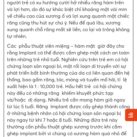
người trẻ có xu hướng cười hở nhiều răng hàm trên
và lợi hơn, do đó sự khác biệt chỉ khoảng một vài mm
về chiều cao của xương ổ và lợi xung quanh một chiếc
răng cũng thu hút sự chú ý. Nếu để quá lâu, xương
xung quanh chỗ răng mất sẽ liền, co lại và trông không
tự nhiên.
Các phẫu thuật viên miệng – hàm mặt giờ đây cho
rằng Implant có thể được cắm ghép một cách an toàn
trên những trẻ nhỏ tuổi. Nghiên cứu trên trẻ em có hội
chứng loạn sản ngoại bì, một rối loạn di truyền với sự
phát triển bất bình thường của da có liên quan đến hệ
thống, bao gồm răng, tóc, móng và tuyến mồ hôi, tỉ lệ
xuất hiện là 1 : 10,000 trẻ. Hầu hết trẻ có hội chứng
này đều có những răng khiếm khuyết phức tạp
và/hoặc dị dạng. Nhiều trẻ cần mang hàm giả ngay
từ lúc 5 tuổi. Răng Implant được cấy ghép thành công
ở những bệnh nhân có hội chứng loạn sản ngoại bị
này ngay từ khi 7 hoặc 8 tuổi. Những đứa trẻ này
thường cần phẫu thuật ghép xương trước khi cắm
ghép implant bởi vì chúng có xương hàm quá nhỏ để