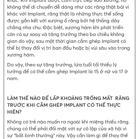
không thể di chuyển dễ dàng như các răng thật bỏi vì
khác với Implant, răng thật là những thực thể sống
được gắn kết với xương ổ răng bởi hệ thống dây
chằng nha chu. Đặc biệt, xương hàm khi phát triển
còn có sự xoay và tăng trưởng theo ba chiều không
gian do vậy, sau một thời gian cắm ghép Implant có
thể bị thay đổi vị trí ban đầu hoặc bị vùi sâu vào trong
xương hàm.
Do vậy, theo sự tăng trưởng, lứa tuổi tối thiểu lý
tưởng để có thể cắm ghép Implant là 15 ở nữ và 17 ở
nam.
LÀM THẾ NÀO ĐỂ LẤP KHOẢNG TRỐNG MẤT RĂNG
TRUỚC KHI CẮM GHÉP IMPLANT CÓ THỂ THỰC
HIÊN?
Không có trẻ nào muốn ra ngoài khi miệng thiếu răng.
chúng có thể phải đối mặt với sự cô lập của xã hội vì
sự “bất bình thường” này. Vậy cần làm gì để thay thế