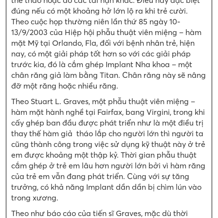
đúng nếu có một khoảng hở lớn lộ ra khi trẻ cười.
Theo cuộc họp thường niên lần thứ 85 ngày 10-
13/9/2003 của Hiệp hội phẫu thuật viên miệng – hàm
mặt Mỹ tại Orlando, Fla, đối với bệnh nhân trẻ, hiện
nay, có một giải pháp tốt hơn so với các giải pháp
trước kia, đó là cắm ghép Implant Nha khoa – một
chân răng giả làm bằng Titan. Chân răng này sẽ nâng
đỡ một răng hoặc nhiều răng.
Theo Stuart L. Graves, một phẫu thuật viên miệng –
hàm mặt hành nghề tại Fairfax, bang Virgini, trong khi
cấy ghép ban đầu được phát triển như là một điều trị
thay thế hàm giả tháo lắp cho người lớn thì người ta
cũng thành công trong việc sử dụng kỹ thuật này ở trẻ
em được khoảng một thập kỷ. Thời gian phẫu thuật
cắm ghép ở trẻ em lâu hơn người lớn bởi vì hàm răng
của trẻ em vẫn đang phát triển. Cùng với sự tăng
trưởng, có khả năng Implant dần dần bị chìm lún vào
trong xương.
Theo như báo cáo của tiến sĩ Graves, mặc dù thời