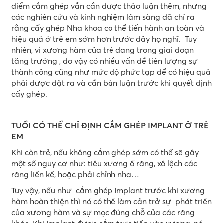
điểm cắm ghép vẫn cần được thảo luận thêm, nhưng
các nghiên cứu và kinh nghiệm lâm sàng đã chỉ ra
rằng cấy ghép Nha khoa có thể tiến hành an toàn và
hiệu quả ở trẻ em sớm hơn trước đây họ nghĩ. Tuy
nhiên, vì xương hàm của trẻ đang trong giai đoạn
tăng trưởng , do vậy có nhiều vấn đề tiên lượng sự
thành công cũng như mức độ phức tạp để có hiệu quả
phải được đặt ra và cần bàn luận trước khi quyết định
cấy ghép.
TUỔI CÓ THỂ
CHỈ ĐỊNH CẮM GHÉP IMPLANT Ở TRẺ
EM
Khi còn trẻ, nếu không cắm ghép sớm có thể sẽ gây
một số nguy cơ như: tiêu xương ổ răng, xô lệch các
răng liền kề, hoặc phải chỉnh nha…
Tuy vậy, nếu như cắm ghép Implant trước khi xương
hàm hoàn thiện thì nó có thể làm cản trở sự phát triển
của xương hàm và sự mọc đúng chỗ của các răng
khác. Khi Implant được cắm trực tiếp vào xương, nó