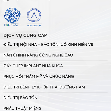
DỊCH VỤ CUNG CẤP
ĐIỀU TRỊ NỘI NHA – BẢO TỒN (CÓ KÍNH HIỂN VI)
NẮN CHỈNH RĂNG CÔNG NGHỆ CAO
CẤY GHÉP IMPLANT NHA KHOA
PHỤC HỒI THẨM MỸ VÀ CHỨC NĂNG
ĐIỀU TRỊ BỆNH LÝ KHỚP THÁI DƯƠNG HÀM
ĐIỀU TRỊ BẢO TỒN
PHẪU THUẬT MIỆNG