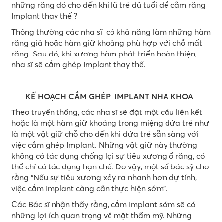
những răng đó cho đến khi lũ trẻ đủ tuổi để cắm răng
Implant thay thế ?
Thông thường các nha sĩ có khả năng làm những hàm
răng giả hoặc hàm giữ khoảng phù hợp với chỗ mất
răng. Sau đó, khi xương hàm phát triển hoàn thiện,
nha sĩ sẽ cắm ghép Implant thay thế.
KẾ HOẠCH CẮM GHÉP IMPLANT NHA KHOA
Theo truyền thống, các nha sĩ sẽ đặt một cầu liên kết
hoặc là một hàm giữ khoảng trong miệng đứa trẻ như
là một vật giữ chỗ cho đến khi đứa trẻ sẵn sàng với
việc cắm ghép Implant. Những vật giữ này thường
không có tác dụng chống lại sự tiêu xương ổ răng, có
thể chỉ có tác dụng hạn chế. Do vậy, một số bác sỹ cho
rằng “Nếu sự tiêu xương xảy ra nhanh hơn dự tính,
việc cắm Implant càng cần thực hiện sớm”.
Các Bác sĩ nhận thấy rằng, cắm Implant sớm sẽ có
những lợi ích quan trọng về mặt thẩm mỹ. Những