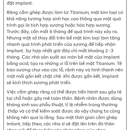
đặt Implant.
Răng cắm ghép được làm từ Titanium, một kim loại có
khả năng tương hợp sinh học cao thông qua một quá
trình gọi là tích hợp xương hoặc hòa hợp xương.
Trước đây, cần mất 6 tháng để quá trình này xảy ra.
Nhưng một số thay đổi trên bề mặt kim loại làm tăng
nhanh quá trình phát triển của xương để tiếp nhận
Implant. Sự hợp nhất giờ đây chỉ mất khoảng 2 -3
tháng. Các nhà sản xuất xoi mòn bề mặt của Implant
bằng acid, tạo ra những vi lỗ trên bề mặt Titanium. Tế
bào xương chui vào các lỗ, rãnh này và hình thành nên
một mối gắn kết chặt chẽ. Khi được gắn kết, Implant
sẽ kích thích xương phát triển.
Việc cắm ghép răng có thể được tiến hành sau gây tê
tại chỗ hoặc gây mê toàn thân. Bệnh nhân được dùng
kháng sinh sau phẫu thuật, tỉ lệ nhiễm trùng thường
thấp và có thể kiểm soát được do vậy chúng ta cũng
không nên quá lo lắng. Sau một thời gian cắm ghép
Imlant, tiếp theo, các nha sĩ sẽ đặt lên trên đó thân
răng giả để thực hiện các chức năng của răng.