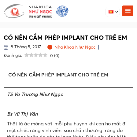
CÓ NÊN CẮM PHÉP IMPLANT CHO TRẺ EM
8 Tháng 5, 2017
Nha Khoa Như Ngọc
Đánh giá:
0
(
0
)
CÓ NÊN CẮM PHÉP IMPLANT CHO TRẺ EM
TS Võ Trương Như Ngọc
Bs Vũ Thị Vân
Thật là ác mộng với mỗi phụ huynh khi con họ mất đi
một chiếc răng vĩnh viễn sau chấn thương răng do
thể thao hoặc do các tai nạn khác. Điều này đặc biệt