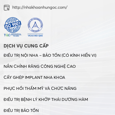
http://nhakhoanhungoc.com/
DỊCH VỤ CUNG CẤP
ĐIỀU TRỊ NỘI NHA – BẢO TỒN (CÓ KÍNH HIỂN VI)
NẮN CHỈNH RĂNG CÔNG NGHỆ CAO
CẤY GHÉP IMPLANT NHA KHOA
PHỤC HỒI THẨM MỸ VÀ CHỨC NĂNG
ĐIỀU TRỊ BỆNH LÝ KHỚP THÁI DƯƠNG HÀM
ĐIỀU TRỊ BẢO TỒN