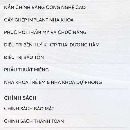
NẮN CHỈNH RĂNG CÔNG NGHỆ CAO
CẤY GHÉP IMPLANT NHA KHOA
PHỤC HỒI THẨM MỸ VÀ CHỨC NĂNG
ĐIỀU TRỊ BỆNH LÝ KHỚP THÁI DƯƠNG HÀM
ĐIỀU TRỊ BẢO TỒN
PHẪU THUẬT MIỆNG
NHA KHOA TRẺ EM & NHA KHOA DỰ PHÒNG
CHÍNH SÁCH
CHÍNH SÁCH BẢO MẬT
CHÍNH SÁCH THANH TOÁN