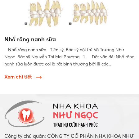
Nhổ răng nanh sữa
Nhổ răng nanh sữa Tiến sỹ, Bác sỹ nội trú Võ Trương Như
Ngọc Bác sỹ Nguyễn Thị Mai Phương 1. Đặt vấn đề: Nhổ răng
nanh sữa luôn được coi là rất bình thường bởi lẽ các...
Xem chi tiết
Công ty chủ quản: CÔNG TY CỔ PHẦN NHA KHOA NHƯ