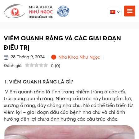
VIÊM QUANH RĂNG VÀ CÁC GIAI ĐOẠN
ĐIỀU TRỊ
28 Tháng 9, 2024
Nha Khoa Như Ngọc
Đánh giá:
0
(
0
)
I. VIÊM QUANH RĂNG LÀ GÌ?
Viêm quanh răng là tình trạng nhiễm trùng ở các cấu
trúc xung quanh răng. Những cấu trúc này bao gồm: lợi,
xương ổ răng, dây chằng nha chu. Nó có thể tiến triển từ
viêm lợi – giai đoạn đầu của bệnh nha chu và chỉ ảnh
hưởng đến lợi chưa ảnh hưởng các cấu trúc khác.