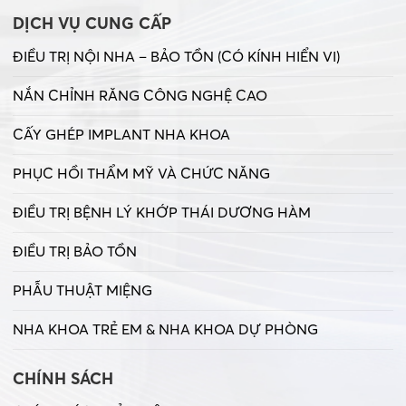
DỊCH VỤ CUNG CẤP
ĐIỀU TRỊ NỘI NHA – BẢO TỒN (CÓ KÍNH HIỂN VI)
NẮN CHỈNH RĂNG CÔNG NGHỆ CAO
CẤY GHÉP IMPLANT NHA KHOA
PHỤC HỒI THẨM MỸ VÀ CHỨC NĂNG
ĐIỀU TRỊ BỆNH LÝ KHỚP THÁI DƯƠNG HÀM
ĐIỀU TRỊ BẢO TỒN
PHẪU THUẬT MIỆNG
NHA KHOA TRẺ EM & NHA KHOA DỰ PHÒNG
CHÍNH SÁCH