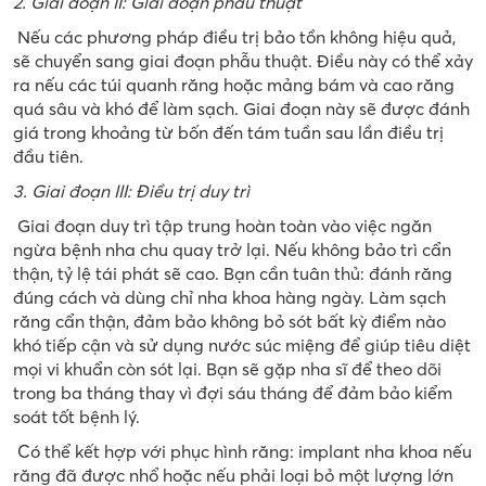
2. Giai đoạn II: Giai đoạn phẫu thuật
Nếu các phương pháp điều trị bảo tồn không hiệu quả,
sẽ chuyển sang giai đoạn phẫu thuật. Điều này có thể xảy
ra nếu các túi quanh răng hoặc mảng bám và cao răng
quá sâu và khó để làm sạch. Giai đoạn này sẽ được đánh
giá trong khoảng từ bốn đến tám tuần sau lần điều trị
đầu tiên.
3. Giai đoạn III: Điều trị duy trì
Giai đoạn duy trì tập trung hoàn toàn vào việc ngăn
ngừa bệnh nha chu quay trở lại. Nếu không bảo trì cẩn
thận, tỷ lệ tái phát sẽ cao.
Bạn cần tuân thủ: đánh răng
đúng cách và dùng chỉ nha khoa hàng ngày. Làm sạch
răng cẩn thận, đảm bảo không bỏ sót bất kỳ điểm nào
khó tiếp cận và sử dụng nước súc miệng để giúp tiêu diệt
mọi vi khuẩn còn sót lại. Bạn sẽ gặp nha sĩ để theo dõi
trong ba tháng thay vì đợi sáu tháng để đảm bảo kiểm
soát tốt bệnh lý.
Có thể kết hợp với phục hình răng: implant nha khoa nếu
răng đã được nhổ hoặc nếu phải loại bỏ một lượng lớn