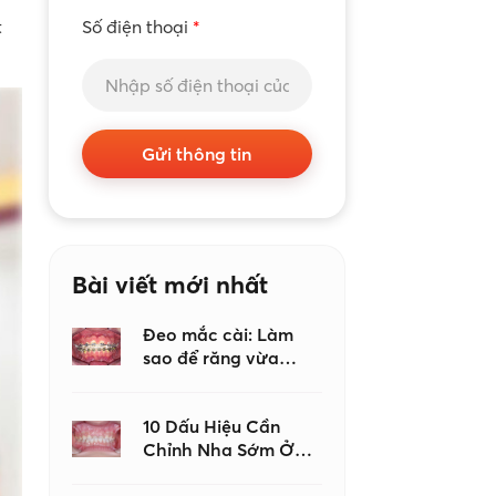
t
Số điện thoại
*
Gửi thông tin
Bài viết mới nhất
Đeo mắc cài: Làm
sao để răng vừa
thẳng hàng vừa
sạch khỏe?
10 Dấu Hiệu Cần
Chỉnh Nha Sớm Ở
Trẻ Em, Đừng Đợi