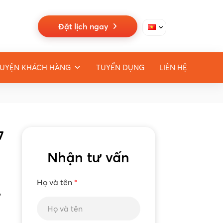
Đặt lịch ngay
UYỆN KHÁCH HÀNG
TUYỂN DỤNG
LIÊN HỆ
7
Nhận tư vấn
Họ và tên
*
”