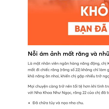
Nỗi ám ảnh mất răng và nh
Là một nhân viên ngân hàng năng động, chị K
mất đi chiếc răng (răng số 22) không chỉ là
khả năng ăn nhai, khiến chị gặp nhiều trở ng
Mọi chuyện càng trở nên tồi tệ hơn khi tình 
với Nha Khoa Như Ngọc, răng 22 của chị đã từ
Đã chữa tủy và nạo nha chu.