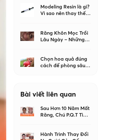
Đến Khi Con Mọc Đủ
Răng Mới Đi Khám
Modeling Resin là gì?
Vì sao nên thay thế
keo dán nha khoa
khi tạo hình
Composite?
Răng Khôn Mọc Trồi
Lâu Ngày – Những
Biến Chứng Không
Nên Chủ Quan
Chọn hoa quả đúng
cách để phòng sâu
răng – Lời khuyên từ
bác sĩ Nha khoa Như
Ngọc
Bài viết liên quan
Sau Hơn 10 Năm Mất
Răng, Chú P.Q.T Tìm
Lại Nụ Cười Với
Implant
Hành Trình Thay Đổi