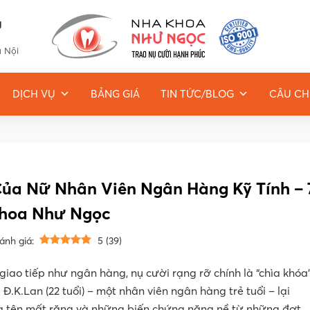
g
à Nội
DỊCH VỤ
BẢNG GIÁ
TIN TỨC/BLOG
CÂU CH
Của Nữ Nhân Viên Ngân Hàng Kỹ Tính – 
Khoa Như Ngọc
ánh giá:
5
(
39
)
giao tiếp như ngân hàng, nụ cười rạng rỡ chính là “chìa khóa
Đ.K.Lan (22 tuổi) – một nhân viên ngân hàng trẻ tuổi – lại
g tên mất răng và những biến chứng nặng nề từ những đợt