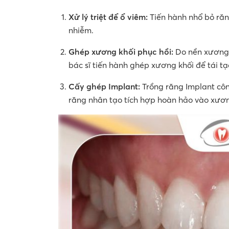
Xử lý triệt để ổ viêm:
Tiến hành nhổ bỏ răn
nhiễm.
Ghép xương khối phục hồi:
Do nền xương c
bác sĩ tiến hành ghép xương khối để tái t
Cấy ghép Implant:
Trồng răng Implant côn
răng nhân tạo tích hợp hoàn hảo vào xươ