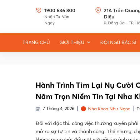
1900 636 800
21A Trần Quan
Diệu
Nhận Tư Vấn
Ngay
P. Đống Đa - TP. H
TRANG CHỦ
GIỚI THIỆU
ĐỘI NGŨ BÁC SĨ
Hành Trình Tìm Lại Nụ Cười 
Năm Trọn Niềm Tin Tại Nha 
7 Tháng 4, 2026
Nha Khoa Như Ngọc
Đ
Đối với đặc thù công việc thường xuyên phải 
mở ra sự tự tin và thành công. Thế nhưng, chị 
không may phải đối mặt với nỗi ám ảnh man