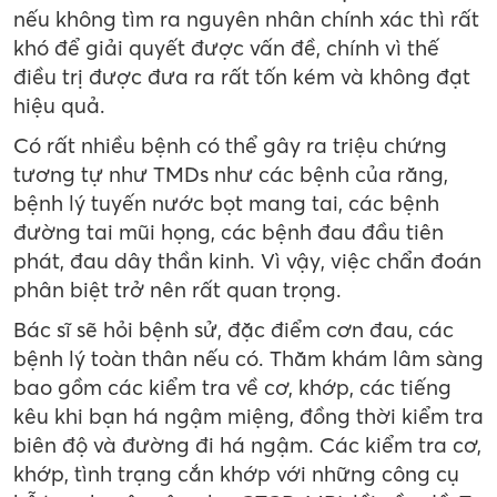
nếu không tìm ra nguyên nhân chính xác thì rất
khó để giải quyết được vấn đề, chính vì thế
điều trị được đưa ra rất tốn kém và không đạt
hiệu quả.
Có rất nhiều bệnh có thể gây ra triệu chứng
tương tự như TMDs như các bệnh của răng,
bệnh lý tuyến nước bọt mang tai, các bệnh
đường tai mũi họng, các bệnh đau đầu tiên
phát, đau dây thần kinh. Vì vậy, việc chẩn đoán
phân biệt trở nên rất quan trọng.
Bác sĩ sẽ hỏi bệnh sử, đặc điểm cơn đau, các
bệnh lý toàn thân nếu có. Thăm khám lâm sàng
bao gồm các kiểm tra về cơ, khớp, các tiếng
kêu khi bạn há ngậm miệng, đồng thời kiểm tra
biên độ và đường đi há ngậm. Các kiểm tra cơ,
khớp, tình trạng cắn khớp với những công cụ