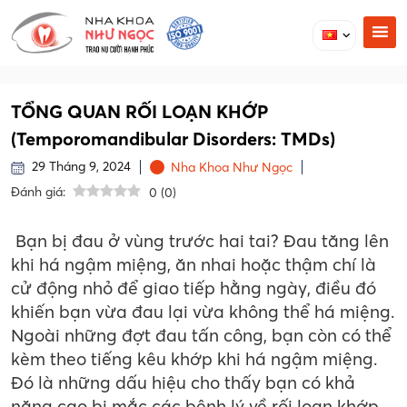
TỔNG QUAN RỐI LOẠN KHỚP
(Temporomandibular Disorders: TMDs)
29 Tháng 9, 2024
Nha Khoa Như Ngọc
Đánh giá:
0
(
0
)
Bạn bị đau ở vùng trước hai tai? Đau tăng lên
khi há ngậm miệng, ăn nhai hoặc thậm chí là
cử động nhỏ để giao tiếp hằng ngày, điều đó
khiến bạn vừa đau lại vừa không thể há miệng.
Ngoài những đợt đau tấn công, bạn còn có thể
kèm theo tiếng kêu khớp khi há ngậm miệng.
Đó là những dấu hiệu cho thấy bạn có khả
năng cao bị mắc các bệnh lý về rối loạn khớp