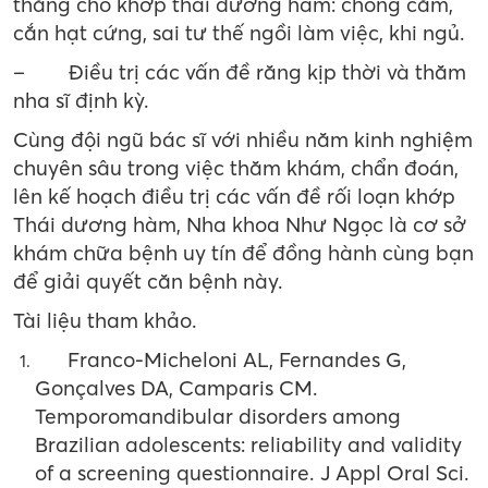
thẳng cho khớp thái dương hàm: chống cằm,
cắn hạt cứng, sai tư thế ngồi làm việc, khi ngủ.
–
Điều trị các vấn đề răng kịp thời và thăm
nha sĩ định kỳ.
Cùng đội ngũ bác sĩ với nhiều năm kinh nghiệm
chuyên sâu trong việc thăm khám, chẩn đoán,
lên kế hoạch điều trị các vấn đề rối loạn khớp
Thái dương hàm, Nha khoa Như Ngọc là cơ sở
khám chữa bệnh uy tín để đồng hành cùng bạn
để giải quyết căn bệnh này.
Tài liệu tham khảo.
Franco-Micheloni AL, Fernandes G,
Gonçalves DA, Camparis CM.
Temporomandibular disorders among
Brazilian adolescents: reliability and validity
of a screening questionnaire. J Appl Oral Sci.