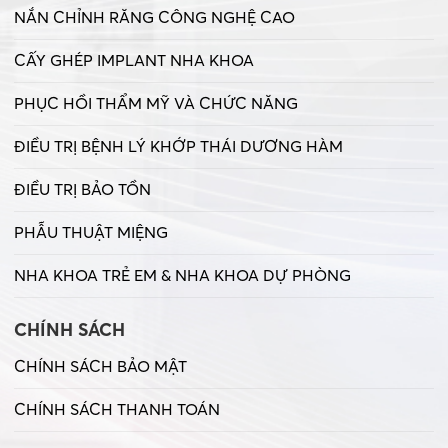
NẮN CHỈNH RĂNG CÔNG NGHỆ CAO
CẤY GHÉP IMPLANT NHA KHOA
PHỤC HỒI THẨM MỸ VÀ CHỨC NĂNG
ĐIỀU TRỊ BỆNH LÝ KHỚP THÁI DƯƠNG HÀM
ĐIỀU TRỊ BẢO TỒN
PHẪU THUẬT MIỆNG
NHA KHOA TRẺ EM & NHA KHOA DỰ PHÒNG
CHÍNH SÁCH
CHÍNH SÁCH BẢO MẬT
CHÍNH SÁCH THANH TOÁN