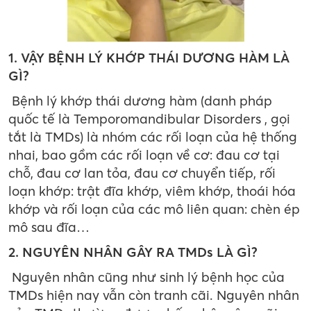
1. VẬY BỆNH LÝ KHỚP THÁI DƯƠNG HÀM LÀ
GÌ?
Bệnh lý khớp thái dương hàm (danh pháp
quốc tế là Temporomandibular Disorders , gọi
tắt là TMDs) là nhóm các rối loạn của hệ thống
nhai, bao gồm các rối loạn về cơ: đau cơ tại
chỗ, đau cơ lan tỏa, đau cơ chuyển tiếp, rối
loạn khớp: trật đĩa khớp, viêm khớp, thoái hóa
khớp và rối loạn của các mô liên quan: chèn ép
mô sau đĩa…
2. NGUYÊN NHÂN GÂY RA TMDs LÀ GÌ?
Nguyên nhân cũng như sinh lý bệnh học của
TMDs hiện nay vẫn còn tranh cãi. Nguyên nhân