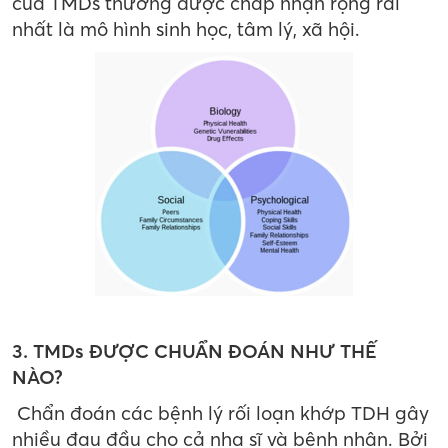
của TMDs thường được chấp nhận rộng rãi
nhất là mô hình sinh học, tâm lý, xã hội.
3. TMDs ĐƯỢC CHUẨN ĐOÁN NHƯ THẾ
NÀO?
Chẩn đoán các bệnh lý rối loạn khớp TDH gây
nhiều đau đầu cho cả nha sĩ và bệnh nhân. Bởi