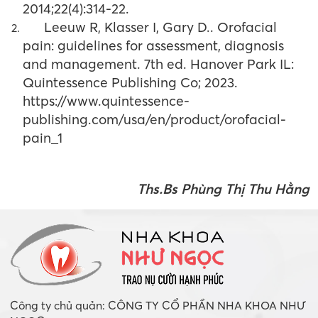
2014;22(4):314-22.
Leeuw R, Klasser I, Gary D.. Orofacial
pain: guidelines for assessment, diagnosis
and management. 7th ed. Hanover Park IL:
Quintessence Publishing Co; 2023.
https://www.quintessence-
publishing.com/usa/en/product/orofacial-
pain_1
Ths.Bs Phùng Thị Thu Hằng
Công ty chủ quản: CÔNG TY CỔ PHẦN NHA KHOA NHƯ