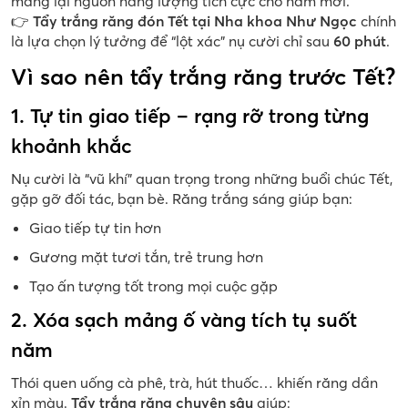
mang lại nguồn năng lượng tích cực cho năm mới.
👉
Tẩy trắng răng đón Tết tại Nha khoa Như Ngọc
chính
là lựa chọn lý tưởng để “lột xác” nụ cười chỉ sau
60 phút
.
Vì sao nên tẩy trắng răng trước Tết?
1. Tự tin giao tiếp – rạng rỡ trong từng
khoảnh khắc
Nụ cười là “vũ khí” quan trọng trong những buổi chúc Tết,
gặp gỡ đối tác, bạn bè. Răng trắng sáng giúp bạn:
Giao tiếp tự tin hơn
Gương mặt tươi tắn, trẻ trung hơn
Tạo ấn tượng tốt trong mọi cuộc gặp
2. Xóa sạch mảng ố vàng tích tụ suốt
năm
Thói quen uống cà phê, trà, hút thuốc… khiến răng dần
xỉn màu.
Tẩy trắng răng chuyên sâu
giúp: