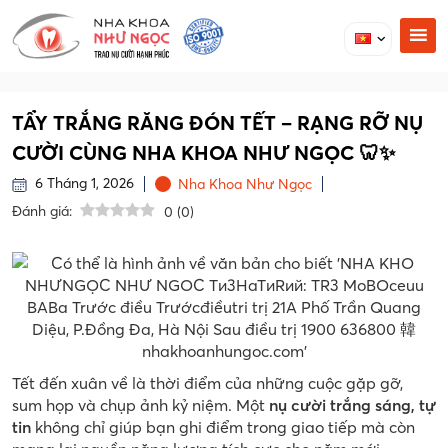
TẨY TRẮNG RĂNG ĐÓN TẾT – RẠNG RỠ NỤ
CƯỜI CÙNG NHA KHOA NHƯ NGỌC 🦷✨
6 Tháng 1, 2026
Nha Khoa Như Ngọc
Đánh giá:
0
(
0
)
Tết đến xuân về là thời điểm của những cuộc gặp gỡ,
sum họp và chụp ảnh kỷ niệm. Một
nụ cười trắng sáng, tự
tin
không chỉ giúp bạn ghi điểm trong giao tiếp mà còn