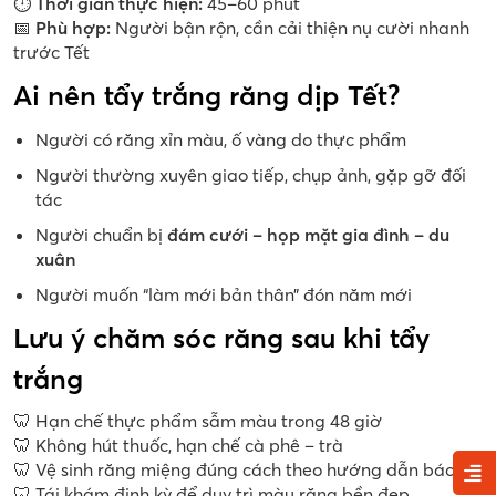
⏱
Thời gian thực hiện:
45–60 phút
📅
Phù hợp:
Người bận rộn, cần cải thiện nụ cười nhanh
trước Tết
Ai nên tẩy trắng răng dịp Tết?
Người có răng xỉn màu, ố vàng do thực phẩm
Người thường xuyên giao tiếp, chụp ảnh, gặp gỡ đối
tác
Người chuẩn bị
đám cưới – họp mặt gia đình – du
xuân
Người muốn “làm mới bản thân” đón năm mới
Lưu ý chăm sóc răng sau khi tẩy
trắng
🦷 Hạn chế thực phẩm sẫm màu trong 48 giờ
🦷 Không hút thuốc, hạn chế cà phê – trà
🦷 Vệ sinh răng miệng đúng cách theo hướng dẫn bác sĩ
🦷 Tái khám định kỳ để duy trì màu răng bền đẹp