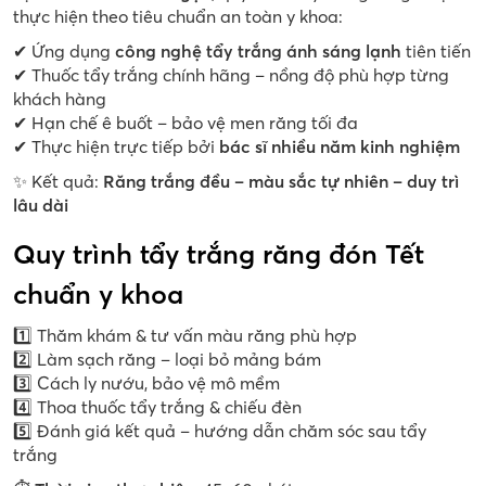
thực hiện theo tiêu chuẩn an toàn y khoa:
✔ Ứng dụng
công nghệ tẩy trắng ánh sáng lạnh
tiên tiến
✔ Thuốc tẩy trắng chính hãng – nồng độ phù hợp từng
khách hàng
✔ Hạn chế ê buốt – bảo vệ men răng tối đa
✔ Thực hiện trực tiếp bởi
bác sĩ nhiều năm kinh nghiệm
✨ Kết quả:
Răng trắng đều – màu sắc tự nhiên – duy trì
lâu dài
Quy trình tẩy trắng răng đón Tết
chuẩn y khoa
1️⃣ Thăm khám & tư vấn màu răng phù hợp
2️⃣ Làm sạch răng – loại bỏ mảng bám
3️⃣ Cách ly nướu, bảo vệ mô mềm
4️⃣ Thoa thuốc tẩy trắng & chiếu đèn
5️⃣ Đánh giá kết quả – hướng dẫn chăm sóc sau tẩy
trắng