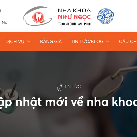
g
à Nội
DỊCH VỤ
BẢNG GIÁ
TIN TỨC/BLOG
CÂU CH
TIN TỨC
cập nhật mới về nha kh