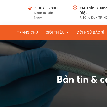
1900 636 800
21A Trần Quan
Diệu
Nhận Tư Vấn
Ngay
P. Đống Đa - TP. H
TRANG CHỦ
GIỚI THIỆU
ĐỘI NGŨ BÁC SĨ
Bản tin & 