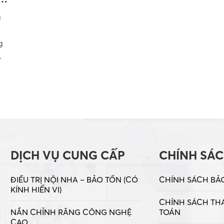
n
g
g
.
DỊCH VỤ CUNG CẤP
CHÍNH SÁ
ĐIỀU TRỊ NỘI NHA – BẢO TỒN (CÓ
CHÍNH SÁCH BẢ
KÍNH HIỂN VI)
CHÍNH SÁCH TH
NẮN CHỈNH RĂNG CÔNG NGHỆ
TOÁN
CAO