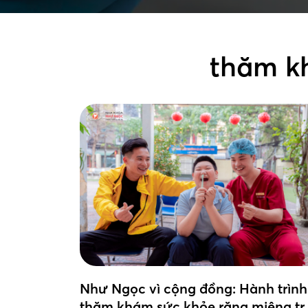
thăm kh
Như Ngọc vì cộng đồng: Hành trình
thăm khám sức khỏe răng miệng tr