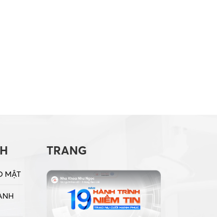
CH
TRANG
O MẬT
ANH