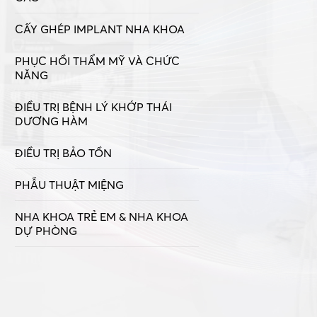
CẤY GHÉP IMPLANT NHA KHOA
PHỤC HỒI THẨM MỸ VÀ CHỨC
NĂNG
ĐIỀU TRỊ BỆNH LÝ KHỚP THÁI
DƯƠNG HÀM
ĐIỀU TRỊ BẢO TỒN
PHẪU THUẬT MIỆNG
NHA KHOA TRẺ EM & NHA KHOA
DỰ PHÒNG