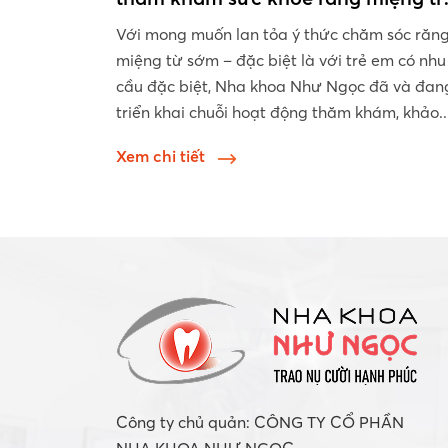
em khuyết tật Trường PTCS Xã Đà
Với mong muốn lan tỏa ý thức chăm sóc răn
miệng từ sớm – đặc biệt là với trẻ em có nhu
cầu đặc biệt, Nha khoa Như Ngọc đã và đan
triển khai chuỗi hoạt động thăm khám, khảo..
Xem chi tiết
Công ty chủ quản: CÔNG TY CỔ PHẦN