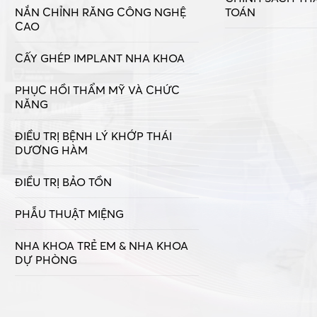
NẮN CHỈNH RĂNG CÔNG NGHỆ
TOÁN
CAO
CẤY GHÉP IMPLANT NHA KHOA
PHỤC HỒI THẨM MỸ VÀ CHỨC
NĂNG
ĐIỀU TRỊ BỆNH LÝ KHỚP THÁI
DƯƠNG HÀM
ĐIỀU TRỊ BẢO TỒN
PHẪU THUẬT MIỆNG
NHA KHOA TRẺ EM & NHA KHOA
DỰ PHÒNG