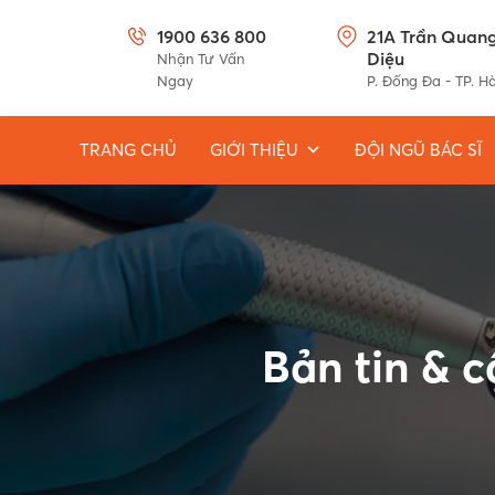
1900 636 800
21A Trần Quan
Diệu
Nhận Tư Vấn
Ngay
P. Đống Đa - TP. H
TRANG CHỦ
GIỚI THIỆU
ĐỘI NGŨ BÁC SĨ
Bản tin & 