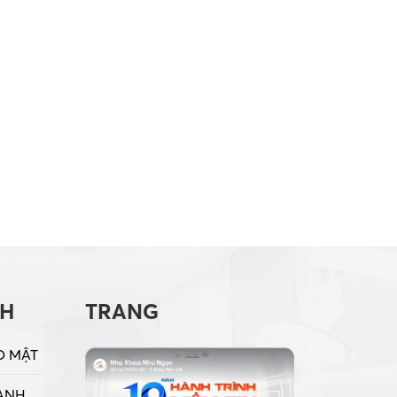
CH
TRANG
O MẬT
ANH