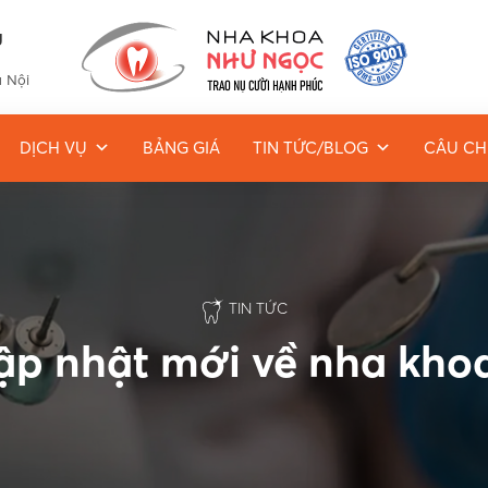
g
à Nội
DỊCH VỤ
BẢNG GIÁ
TIN TỨC/BLOG
CÂU CH
TIN TỨC
cập nhật mới về nha kh