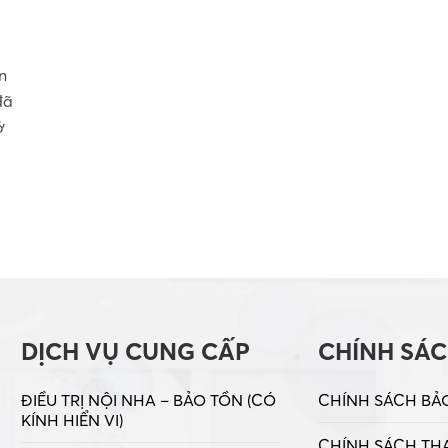
ì
g
n
đã
ở
DỊCH VỤ CUNG CẤP
CHÍNH SÁ
ĐIỀU TRỊ NỘI NHA – BẢO TỒN (CÓ
CHÍNH SÁCH BẢ
KÍNH HIỂN VI)
CHÍNH SÁCH TH