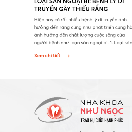
LOẠI SẢN NGOẠI BÌ: BỆNH LÝ DI
TRUYỀN GÂY THIẾU RĂNG
Hiện nay có rất nhiều bệnh lý di truyền ảnh
hưởng đến răng cũng như phát triển cung h
ảnh hưởng đến chất lượng cuộc sống của
người bệnh như loạn sản ngoại bì. 1. Loại sả
ngoại bì là...
Xem chi tiết