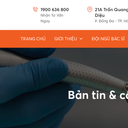
1900 636 800
21A Trần Quan
Diệu
Nhận Tư Vấn
Ngay
P. Đống Đa - TP. H
TRANG CHỦ
GIỚI THIỆU
ĐỘI NGŨ BÁC SĨ
Bản tin & 