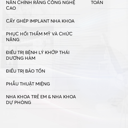
NẮN CHỈNH RĂNG CÔNG NGHỆ
TOÁN
CAO
CẤY GHÉP IMPLANT NHA KHOA
PHỤC HỒI THẨM MỸ VÀ CHỨC
NĂNG
ĐIỀU TRỊ BỆNH LÝ KHỚP THÁI
DƯƠNG HÀM
ĐIỀU TRỊ BẢO TỒN
PHẪU THUẬT MIỆNG
NHA KHOA TRẺ EM & NHA KHOA
DỰ PHÒNG