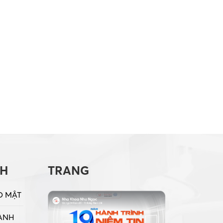
CH
TRANG
O MẬT
ANH