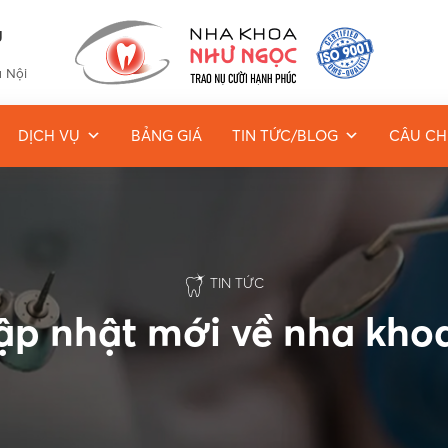
g
à Nội
DỊCH VỤ
BẢNG GIÁ
TIN TỨC/BLOG
CÂU CH
TIN TỨC
cập nhật mới về nha kh