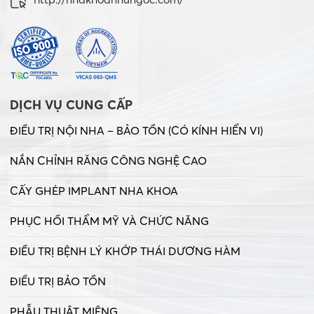
DỊCH VỤ CUNG CẤP
ĐIỀU TRỊ NỘI NHA – BẢO TỒN (CÓ KÍNH HIỂN VI)
NẮN CHỈNH RĂNG CÔNG NGHỆ CAO
CẤY GHÉP IMPLANT NHA KHOA
PHỤC HỒI THẨM MỸ VÀ CHỨC NĂNG
ĐIỀU TRỊ BỆNH LÝ KHỚP THÁI DƯƠNG HÀM
ĐIỀU TRỊ BẢO TỒN
PHẪU THUẬT MIỆNG