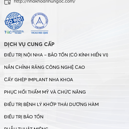
http://nhakhoanhungoc.com/
DỊCH VỤ CUNG CẤP
ĐIỀU TRỊ NỘI NHA – BẢO TỒN (CÓ KÍNH HIỂN VI)
NẮN CHỈNH RĂNG CÔNG NGHỆ CAO
CẤY GHÉP IMPLANT NHA KHOA
PHỤC HỒI THẨM MỸ VÀ CHỨC NĂNG
ĐIỀU TRỊ BỆNH LÝ KHỚP THÁI DƯƠNG HÀM
ĐIỀU TRỊ BẢO TỒN