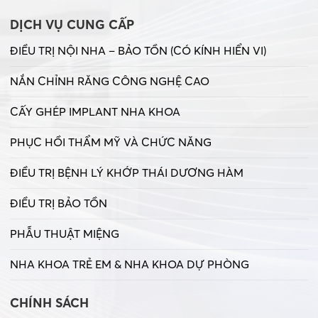
DỊCH VỤ CUNG CẤP
ĐIỀU TRỊ NỘI NHA – BẢO TỒN (CÓ KÍNH HIỂN VI)
NẮN CHỈNH RĂNG CÔNG NGHỆ CAO
CẤY GHÉP IMPLANT NHA KHOA
PHỤC HỒI THẨM MỸ VÀ CHỨC NĂNG
ĐIỀU TRỊ BỆNH LÝ KHỚP THÁI DƯƠNG HÀM
ĐIỀU TRỊ BẢO TỒN
PHẪU THUẬT MIỆNG
NHA KHOA TRẺ EM & NHA KHOA DỰ PHÒNG
CHÍNH SÁCH