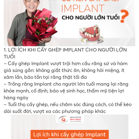
1. LỢI ÍCH KHI CẤY GHÉP IMPLANT CHO NGƯỜI LỚN
TUỔI
– Cấy ghép Implant vượt trội hơn cầu răng sứ và hàm
giả súng gắn: không giắt thức ăn, không hôi miệng, ít
xâm lấn, bảo tồn tại răng thật tối đa
– Trồng răng Implant cho người lớn tuổi mang lại răng
khỏe mạnh, cố định, bảo vệ sinh học, thẩm mỹ tiện lợi
hàng ngày
– Tuổi thọ cấy ghép, nếu chăm sóc đúng cách, có thể kéo
dài suốt đời, vượt xa các phương pháp khác