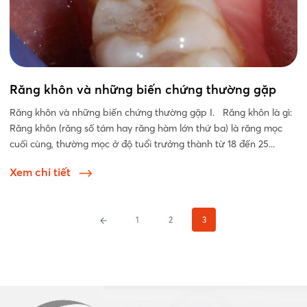
Răng khôn và những biến chứng thường gặp
Răng khôn và những biến chứng thường gặp I. Răng khôn là gì:
Răng khôn (răng số tám hay răng hàm lớn thứ ba) là răng mọc
cuối cùng, thường mọc ở độ tuổi trưởng thành từ 18 đến 25...
Xem chi tiết
Phân
1
2
3
trang
bài
viết