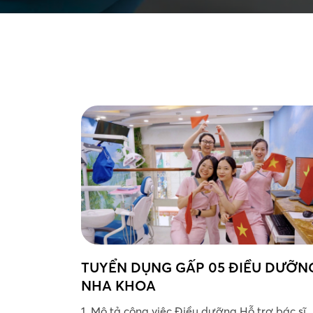
TUYỂN DỤNG GẤP 05 ĐIỀU DƯỠN
NHA KHOA
1. Mô tả công việc Điều dưỡng Hỗ trợ bác sĩ