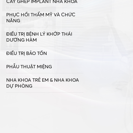
CẤY GHÉP IMPLANT NHA KHOA
PHỤC HỒI THẨM MỸ VÀ CHỨC
NĂNG
ĐIỀU TRỊ BỆNH LÝ KHỚP THÁI
DƯƠNG HÀM
ĐIỀU TRỊ BẢO TỒN
PHẪU THUẬT MIỆNG
NHA KHOA TRẺ EM & NHA KHOA
DỰ PHÒNG