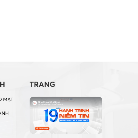
CH
TRANG
O MẬT
ANH