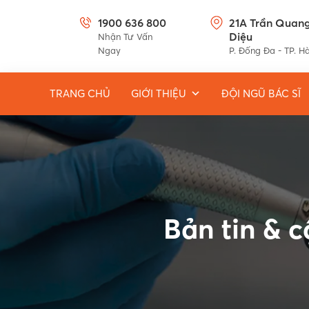
1900 636 800
21A Trần Quan
Diệu
Nhận Tư Vấn
Ngay
P. Đống Đa - TP. H
TRANG CHỦ
GIỚI THIỆU
ĐỘI NGŨ BÁC SĨ
Bản tin & 