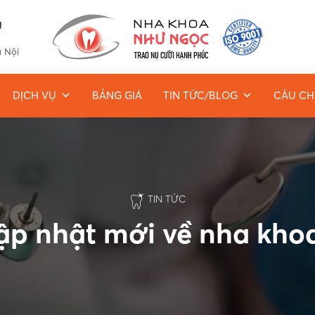
g
à Nội
DỊCH VỤ
BẢNG GIÁ
TIN TỨC/BLOG
CÂU CH
TIN TỨC
cập nhật mới về nha kh