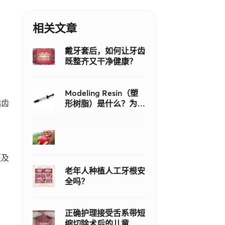
相关文章
戴牙套后，如何让牙齿
既整齐又干净健康？
Modeling Resin（塑
龋齿
形树脂）是什么？为什
么它比传统牙科粘接剂
更适合复合树脂修复？
医及
老年人种植人工牙根安
全吗？
正确护理接受舌系带短
缩切除术后的儿童