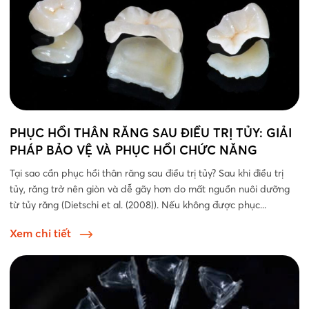
PHỤC HỒI THÂN RĂNG SAU ĐIỀU TRỊ TỦY: GIẢI
PHÁP BẢO VỆ VÀ PHỤC HỒI CHỨC NĂNG
Tại sao cần phục hồi thân răng sau điều trị tủy? Sau khi điều trị
tủy, răng trở nên giòn và dễ gãy hơn do mất nguồn nuôi dưỡng
từ tủy răng (Dietschi et al. (2008)). Nếu không được phục...
Xem chi tiết