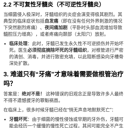
2.2 不可复性牙髓炎（不可逆性牙髓炎）
当细菌侵入极深时，牙髓组织的炎症会演变得极其剧烈。其
典型的临床症状包括
自发痛
（即在没有任何外界刺激的情况
下突然剧烈疼痛）、
夜间痛加剧
（平卧时头部血流增加导致
髓腔压力增高），或者疼痛向颞部（太阳穴）放射。
临床处理
：此时，牙髓已发生永久性不可逆损伤并开始坏
死。医生
必须彻底摘除坏死的牙髓组织
，对根管进行严密
的清创、消毒，并进行致密充填，以此阻断感染向牙槽骨
深处扩散。
3. 难道只有“牙痛”才意味着需要做根管治疗
吗？
答案是：
绝对不是！
这种错误的旧观念正是导致许多人最终
不得不遗憾拔牙的罪魁祸首。
在临床上，很多时候牙髓已经在“悄无声息地默默死亡”：
牙髓坏死
：由于细菌的慢性侵蚀或早期的牙外伤，牙髓可
能会经历一个缓慢的慢性死亡过程，其间可能完全不产生