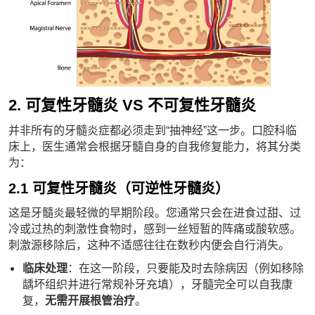
2. 可复性牙髓炎 VS 不可复性牙髓炎
并非所有的牙髓炎症都必须走到“抽神经”这一步。口腔科临
床上，医生通常会根据牙髓自身的自我修复能力，将其分类
为：
2.1 可复性牙髓炎（可逆性牙髓炎）
这是牙髓炎最轻微的早期阶段。您通常只会在进食过甜、过
冷或过热的刺激性食物时，感到一丝短暂的阵痛或酸软感。
刺激源移除后，这种不适感往往在数秒内便会自行消失。
临床处理
：在这一阶段，只要能及时去除病因（例如移除
龋坏组织并进行常规补牙充填），牙髓完全可以自我康
复，
无需开展根管治疗
。