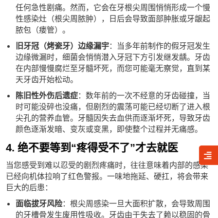
任何急性剧痛。然而，它会在牙根尖周围悄悄形成一个慢
性感染灶（根尖周脓肿），日后会导致面部肿胀或牙龈起
脓包（瘘管）。
旧牙冠（烤瓷牙）边缘漏宇
：当多年前制作的假牙冠发生
边缘微漏时，细菌会悄悄潜入牙冠下方引发继发龋。牙齿
在内部慢慢腐烂至牙髓坏死，而您可能毫无察觉，直到某
天牙齿开始松动。
陈旧性外伤后遗症
：数年前的一次不经意的牙齿碰撞，当
时可能没碎也没痛，但剧烈的震荡可能已经切断了进入根
尖孔的营养血管。牙髓因失去血供而逐渐坏死，导致牙齿
颜色逐渐发暗、变灰或变黑，即使整个过程并无痛感。
4. 绝不要等到“疼得受不了”才去就医
当您感受到难以忍受的剧烈疼痛时，往往意味着内部的感染
已经向机体拉响了红色警报。一味地拖延、硬扛，将会带来
巨大的后患：
面临拔牙风险
：根尖周感染一旦大面积扩散，会导致周围
的牙槽骨发生废用性吸收。牙齿由于失去了赖以稳固的骨