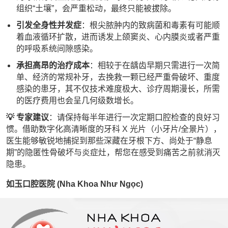
组织“土壤”，会严重松动，最终只能被拔除。
引发全身性并发症
：根尖脓肿内的致病菌和毒素有可能顺
着血液循环扩散，进而诱发上颌窦炎、心内膜炎或者严重
的呼吸系统间隙感染。
承担高昂的治疗成本
：相较于在龋齿早期只需进行一次简
单、经济的常规补牙，去挽救一颗已经严重骨破坏、重度
感染的患牙，其不仅技术难度极大、诊疗周期漫长，所需
的医疗费用也会呈几何级数增长。
💡 专家建议
：请保持每半年进行一次定期口腔检查的良好习
惯。借助数字化高清晰度的牙科 X 光片（小牙片/全景片），
医生能够敏锐地捕捉到那些深藏在牙根下方、尚处于“静息
期”的隐匿性骨破坏与炎症灶，帮您在感受到痛苦之前就消灭
隐患。
如玉口腔医院 (Nha Khoa Như Ngọc)