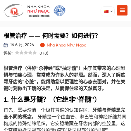
根管治疗 —— 何时需要？如何进行？
16 6 月, 2026
Nha Khoa Như Ngọc
评价:
0
(
0
)
根管治疗（俗称“杀神经”或“抽牙髓”）由于其带来的心理恐
惧与怕痛心理，常常成为许多人的梦魇。然而，深入了解这
颗牙齿的“心脏”，能帮助您以更理性的心态去面对，并在关
键时刻做出正确的决定，从而保住您的天然真牙。
1. 什么是牙髓？（它绝非“脊髓”）
首先，需要澄清一个极其普遍的认知误区：
牙髓与脊髓是完
全不同的概念。
牙髓是一个由血管、淋巴管和神经纤维共同
构成的特殊结缔组织，它安稳地藏在牙齿内部的空腔里，这
个空腔包括牙冠部分的“髓腔”以及牙根部分的“根管”。