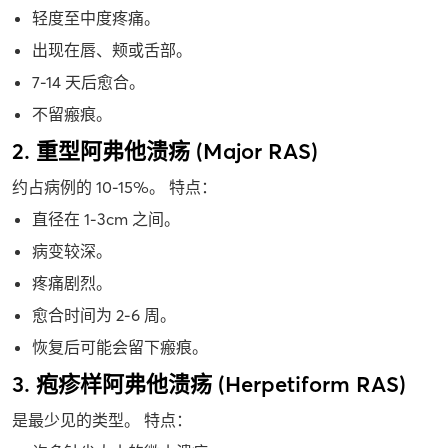
轻度至中度疼痛。
出现在唇、颊或舌部。
7-14 天后愈合。
不留瘢痕。
2. 重型阿弗他溃疡 (Major RAS)
约占病例的 10-15%。 特点：
直径在 1-3cm 之间。
病变较深。
疼痛剧烈。
愈合时间为 2-6 周。
恢复后可能会留下瘢痕。
3. 疱疹样阿弗他溃疡 (Herpetiform RAS)
是最少见的类型。 特点：