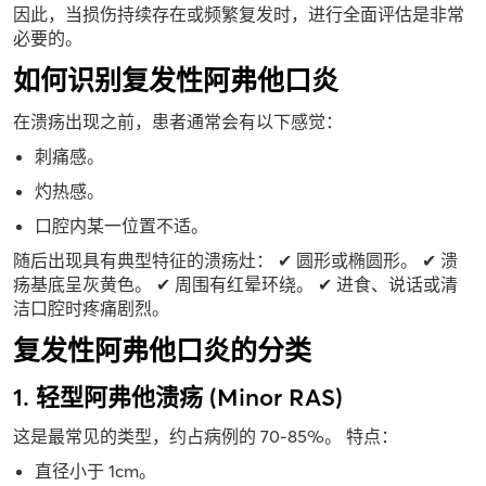
因此，当损伤持续存在或频繁复发时，进行全面评估是非常
必要的。
如何识别复发性阿弗他口炎
在溃疡出现之前，患者通常会有以下感觉：
刺痛感。
灼热感。
口腔内某一位置不适。
随后出现具有典型特征的溃疡灶： ✔ 圆形或椭圆形。 ✔ 溃
疡基底呈灰黄色。 ✔ 周围有红晕环绕。 ✔ 进食、说话或清
洁口腔时疼痛剧烈。
复发性阿弗他口炎的分类
1. 轻型阿弗他溃疡 (Minor RAS)
这是最常见的类型，约占病例的 70-85%。 特点：
直径小于 1cm。