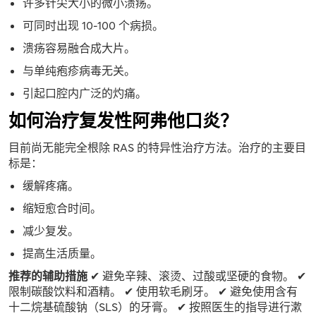
许多针尖大小的微小溃疡。
可同时出现 10-100 个病损。
溃疡容易融合成大片。
与单纯疱疹病毒无关。
引起口腔内广泛的灼痛。
如何治疗复发性阿弗他口炎？
目前尚无能完全根除 RAS 的特异性治疗方法。治疗的主要目
标是：
缓解疼痛。
缩短愈合时间。
减少复发。
提高生活质量。
推荐的辅助措施
✔ 避免辛辣、滚烫、过酸或坚硬的食物。 ✔
限制碳酸饮料和酒精。 ✔ 使用软毛刷牙。 ✔ 避免使用含有
十二烷基硫酸钠（SLS）的牙膏。 ✔ 按照医生的指导进行漱