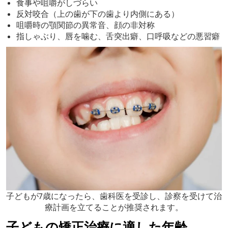
食事や咀嚼がしづらい
反対咬合（上の歯が下の歯より内側にある）
咀嚼時の顎関節の異常音、顔の非対称
指しゃぶり、唇を噛む、舌突出癖、口呼吸などの悪習癖
子どもが7歳になったら、歯科医を受診し、診察を受けて治
療計画を立てることが推奨されます。
子どもの矯正治療に適した年齢