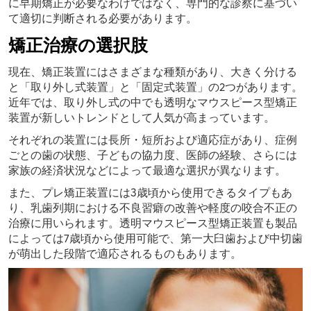
に早期矯正が必要なわけではなく、専門的な診察に基づい
て適切に判断される必要があります。
矯正治療の選択肢
現在、矯正装置にはさまざまな種類があり、大きく分ける
と「取り外し式装置」と「固定式装置」の2つがあります。
近年では、取り外し式の中でも透明なマウスピース型矯正
装置が新しいトレンドとして人気が高まっています。
それぞれの装置には長所・短所および適応症があり、症例
ごとの歯の状態、子どもの協力度、医師の経験、さらには
家族の経済状況などによって最適な選択が異なります。
また、プレ矯正装置には3歳頃から使用できるタイプもあ
り、乳歯列期における不良習癖の改善や軽度の咬合不正の
治療に用いられます。透明マウスピース型矯正装置も製品
によっては7歳頃から使用可能で、第一大臼歯および中切歯
が萌出した段階で適応されるものもあります。