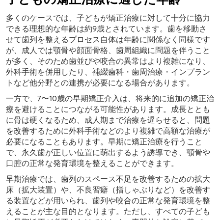
多くのケースでは、子どもが矯正治療に対して十分に協力
できる理想的な年齢は約9歳とされています。歯を移動さ
せて歯列を整えるプロセス自体は年齢に関係なく同様です
が、成人では顎骨や顔面骨格、歯周組織に問題を伴うこと
が多く、そのため歯並びや咬合の異常はより複雑になり、
外科手術を併用したり、補綴歯科・歯周治療・インプラン
トなど他分野との連携が必要になる場合があります。
一方で、7〜10歳の早期矯正介入は、将来的に追加の矯正治
療を避けることにつながる可能性があります。成長ととも
に骨は硬くなるため、成人期まで治療を遅らせると、問題
を改善するために外科手術などのより複雑で高額な治療が
必要になることもあります。早期に矯正治療を行うこと
で、永久歯が正しい位置に萌出するよう誘導でき、顎骨や
口腔の正常な発育環境を整えることができます。
早期治療では、歯列のスペース不足を改善するための拡大
床（拡大装置）や、不良習癖（指しゃぶりなど）を改善す
る装置などが用いられ、歯列や咬合の正常な発育環境を整
えることが主な目的となります。ただし、すべての子ども