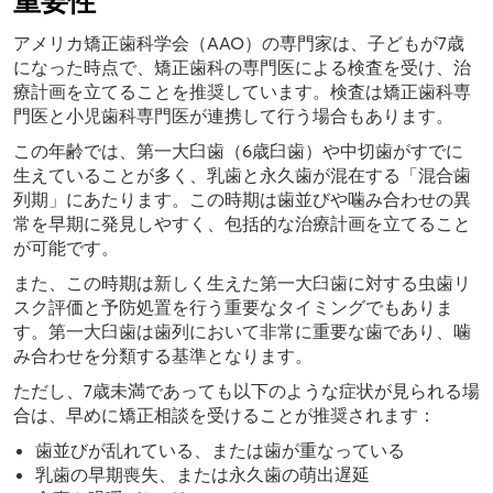
重要性
アメリカ矯正歯科学会（AAO）の専門家は、子どもが7歳
になった時点で、矯正歯科の専門医による検査を受け、治
療計画を立てることを推奨しています。検査は矯正歯科専
門医と小児歯科専門医が連携して行う場合もあります。
この年齢では、第一大臼歯（6歳臼歯）や中切歯がすでに
生えていることが多く、乳歯と永久歯が混在する「混合歯
列期」にあたります。この時期は歯並びや噛み合わせの異
常を早期に発見しやすく、包括的な治療計画を立てること
が可能です。
また、この時期は新しく生えた第一大臼歯に対する虫歯リ
スク評価と予防処置を行う重要なタイミングでもありま
す。第一大臼歯は歯列において非常に重要な歯であり、噛
み合わせを分類する基準となります。
ただし、7歳未満であっても以下のような症状が見られる場
合は、早めに矯正相談を受けることが推奨されます：
歯並びが乱れている、または歯が重なっている
乳歯の早期喪失、または永久歯の萌出遅延