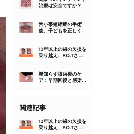
治療は安全ですか？
舌小帯短縮症の手術
後、子どもを正しくケ
アする方法
10年以上の歯の欠損を
乗り越え、P.Q.Tさん
がインプラントで笑顔
を取り戻す
親知らず抜歯後のケ
ア：早期回復と感染予
防のための正しい洗口
液の使用を忘れずに
関連記事
10年以上の歯の欠損を
乗り越え、P.Q.Tさん
がインプラントで笑顔