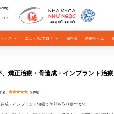
uang
TP. Hà
サービス
ニュース/ブログ
価格表
医療チーム
が、矯正治療・骨造成・インプラント治療
する:
5
(
98
)
骨造成・インプラント治療で笑顔を取り戻すまで