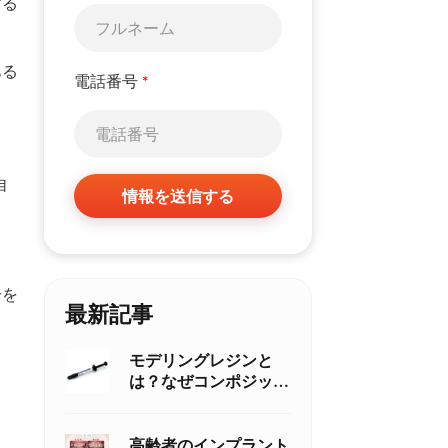
する
ある
電話番号
*
自
情報を送信する
分を
最新記事
モデリングレジンと
は？なぜコンポジット
レジン修復には従来の
歯科用接着材より優れ
ているのか
高齢者のインプラント