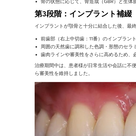
骨の状態に応じて、骨造成（GBR）と生体
第3段階：インプラント補綴
インプラントが顎骨と十分に結合した後、最
前歯部（右上中切歯：11番）のインプラン
周囲の天然歯に調和した色調・形態のセラ
歯肉ラインや審美性をさらに高めるため、
治療期間中は、患者様が日常生活や会話に不
ら審美性を維持しました。