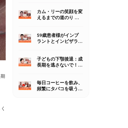
を取り戻す
カム・リーの笑顔を変
えるまでの道のり ―
不安から自信へ
59歳患者様がインプ
ラントとインビザライ
ンで健康的な笑顔を取
り戻した症例｜ニュー
子どもの下顎後退：成
ゴック歯科
長期を逃さないで！
「大人になってから」
長期
は間違い？
毎日コーヒーを飲み、
頻繁にタバコを吸う。
これじゃ歯が黄ばまな
いわけがない！
しく