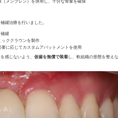
膜（メンブレン）を併用し、十分な骨量を確保
終補綴治療を行いました。
ト補綴
ミッククラウンを製作
必要に応じてカスタムアバットメントを使用
便を感じないよう、
仮歯を無償で装着
し、軟組織の形態を整え