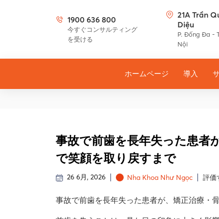
21A Trần Q
1900 636 800
Diệu
今すぐコンサルティング
P. Đống Đa - 
を受ける
Nội
ホームページ
導入
事故で前歯を長年失った患者
で笑顔を取り戻すまで
26 6月, 2026
Nha Khoa Như Ngọc
評価
事故で前歯を長年失った患者が、矯正治療・