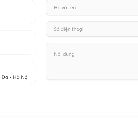
g Đa - Hà Nội