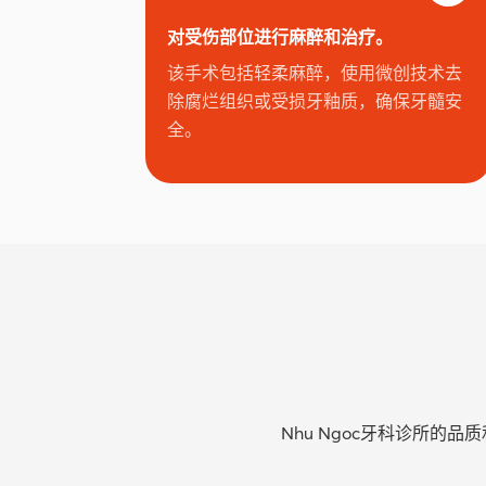
对受伤部位进行麻醉和治疗。
该手术包括轻柔麻醉，使用微创技术去
除腐烂组织或受损牙釉质，确保牙髓安
全。
Nhu Ngoc牙科诊所