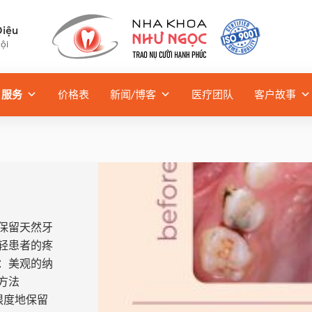
Diệu
ội
服务
价格表
新闻/博客
医疗团队
客户故事
保留天然牙
轻患者的疼
：美观的纳
方法
限度地保留