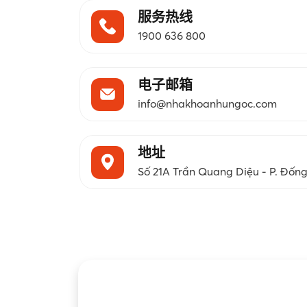
服务热线
1900 636 800
电子邮箱
info@nhakhoanhungoc.com
地址
Số 21A Trần Quang Diệu - P. Đốn