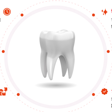
。
磨
。