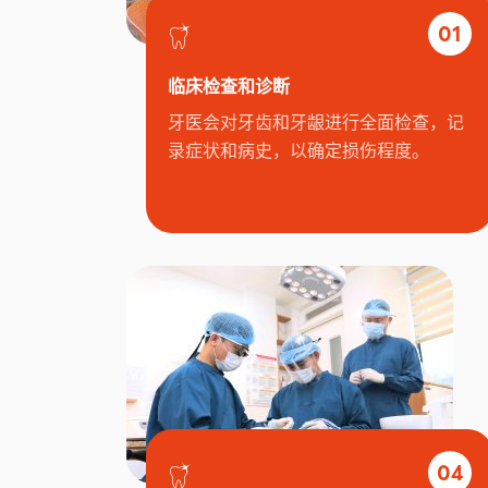
01
临床检查和诊断
牙医会对牙齿和牙龈进行全面检查，记
录症状和病史，以确定损伤程度。
04