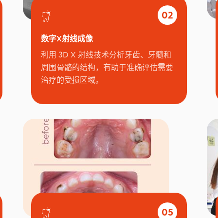
02
数字X射线成像
利用 3D X 射线技术分析牙齿、牙髓和
周围骨骼的结构，有助于准确评估需要
治疗的受损区域。
05