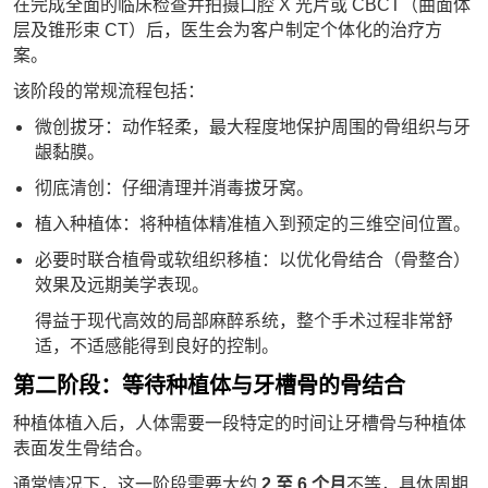
在完成全面的临床检查并拍摄口腔 X 光片或 CBCT（曲面体
层及锥形束 CT）后，医生会为客户制定个体化的治疗方
案。
该阶段的常规流程包括：
微创拔牙：动作轻柔，最大程度地保护周围的骨组织与牙
龈黏膜。
彻底清创：仔细清理并消毒拔牙窝。
植入种植体：将种植体精准植入到预定的三维空间位置。
必要时联合植骨或软组织移植：以优化骨结合（骨整合）
效果及远期美学表现。
得益于现代高效的局部麻醉系统，整个手术过程非常舒
适，不适感能得到良好的控制。
第二阶段：等待种植体与牙槽骨的骨结合
种植体植入后，人体需要一段特定的时间让牙槽骨与种植体
表面发生骨结合。
通常情况下，这一阶段需要大约
2 至 6 个月
不等，具体周期