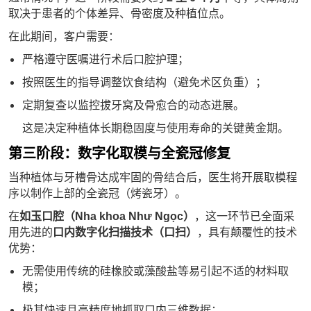
取决于患者的个体差异、骨密度及种植位点。
在此期间，客户需要：
严格遵守医嘱进行术后口腔护理；
按照医生的指导调整饮食结构（避免术区负重）；
定期复查以监控拔牙窝及骨愈合的动态进展。
这是决定种植体长期稳固度与使用寿命的关键黄金期。
第三阶段：数字化取模与全瓷冠修复
当种植体与牙槽骨达成牢固的骨结合后，医生将开展取模程
序以制作上部的全瓷冠（烤瓷牙）。
在
如玉口腔（Nha khoa Như Ngọc）
，这一环节已全面采
用先进的
口内数字化扫描技术（口扫）
，具有颠覆性的技术
优势：
无需使用传统的硅橡胶或藻酸盐等易引起不适的材料取
模；
极其快速且高精度地抓取口内三维数据；