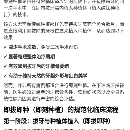
即刻种植是指在符合临床适应证的前提下，在拔除患牙的同
一次手术中，立即向拔牙窝内植入种植体（植入纯钛种植
钉）的技术。
该方法无需像传统种植那样先等待拔牙窝完全愈合数月，而
是直接利用刚拔除的牙根位置来植入种植体，从而达到以下
效果：
✔
减少手术次数
，免受二次手术创伤
✔
显著缩短整体治疗周期
✔
有效遏制拔牙后的牙槽骨萎缩
✔
有助于维持天然的牙龈外形与红白美学
然而，并非所有病例都适合进行即刻种植。在下达临床指征
前，医生必须对患者的牙槽骨条件、软组织状态以及全身系
统性健康因素进行严密的综合评估。
即拔即种（即刻种植）的规范化临床流程
第一阶段：拔牙与种植体植入（即拔即种）