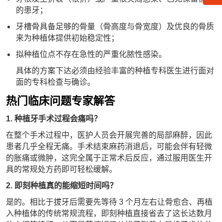
的患牙；
牙槽骨具备足够的骨量（骨高度与骨宽度）及优良的骨质
来为种植体提供初始稳定性；
拟种植位点不存在急性的严重化脓性感染。
具体的方案下达必须由经验丰富的种植专科医生进行面对
面的专科检查与确诊。
热门临床问题专家解答
1. 种植牙手术过程会痛吗？
在整个手术过程中，医护人员会开展完善的局部麻醉，因此
患者几乎全程无痛。手术结束麻药消退后，可能会伴有轻微
的胀痛或微肿，这完全属于正常术后反应，通过服用医生开
具的常规处方药即可轻松缓解。
2. 即刻种植真的能缩短时间吗？
是的。相比于拔牙后需要先等待 3 个月左右让骨愈合、再植
入种植体的传统常规流程，即刻种植直接省去了这长达数月