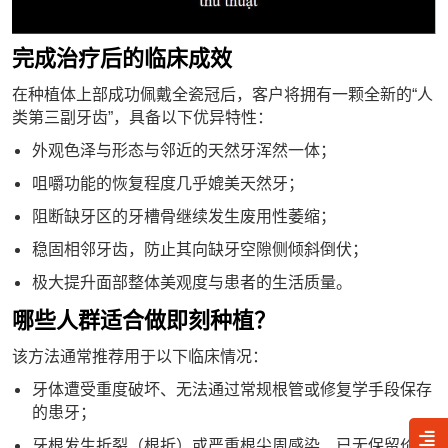
完成治疗后的临床成效
在种植体上部成功佩戴全瓷冠后，客户将拥有一颗全新的“人
类第三副牙齿”，具备以下优异特性：
外观色泽与形态与邻近的天然牙浑然一体；
咀嚼功能的恢复程度几乎媲美天然牙；
阻断缺牙区的牙槽骨继续发生废用性萎缩；
稳固相邻牙齿，防止其向缺牙空隙侧倾斜倒伏；
极大提升面部整体美观度与患者的生活质量。
哪些人群适合做即刻种植？
该方法通常推荐用于以下临床情况：
牙体遭受重度破坏、无法通过常规根管或修复学手段保存
的患牙；
牙根发生折裂（根折）或严重根尖周感染、已无保留价值