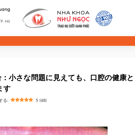
uang
TP. Hà
合：小さな問題に見えても、口腔の健康と
ます
する:
5
(
48
)