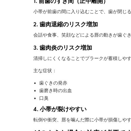
1. 前歯のすき間（正中離開）
小帯が前歯の間に入り込むことで、歯が閉じ
2. 歯肉退縮のリスク増加
会話や食事、笑顔などによる唇の動きが歯ぐ
3. 歯肉炎のリスク増加
清掃しにくくなることでプラークが蓄積しや
主な症状：
歯ぐきの発赤
歯磨き時の出血
口臭
4. 小帯が裂けやすい
転倒や衝突、唇を噛んだ際に小帯が損傷しや