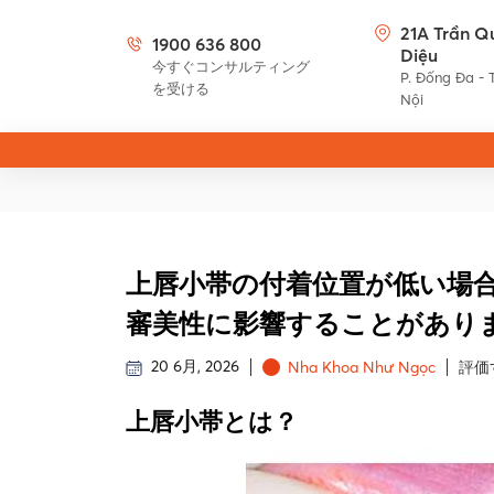
21A Trần Q
1900 636 800
Diệu
今すぐコンサルティング
P. Đống Đa - 
を受ける
Nội
上唇小帯の付着位置が低い場
審美性に影響することがあり
20 6月, 2026
Nha Khoa Như Ngọc
評価
上唇小帯とは？