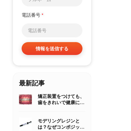
電話番号
*
情報を送信する
最新記事
矯正装置をつけても、
歯をきれいで健康に保
つには？
モデリングレジンと
は？なぜコンポジット