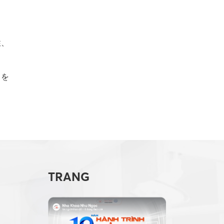
性、
とを
TRANG