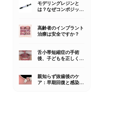
モデリングレジンと
は？なぜコンポジット
レジン修復には従来の
歯科用接着材より優れ
ているのか
高齢者のインプラント
治療は安全ですか？
。
舌小帯短縮症の手術
後、子どもを正しくケ
アする方法
親知らず抜歯後のケ
ア：早期回復と感染予
防のための正しい洗口
液の使用を忘れずに