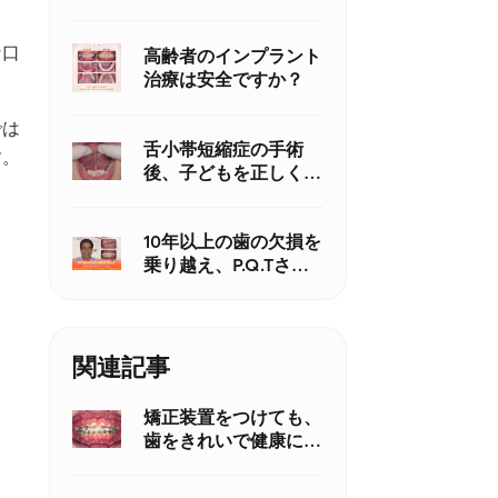
レジン修復には従来の
歯科用接着材より優れ
な口
ているのか
高齢者のインプラント
治療は安全ですか？
では
舌小帯短縮症の手術
す。
後、子どもを正しくケ
アする方法
10年以上の歯の欠損を
乗り越え、P.Q.Tさん
がインプラントで笑顔
を取り戻す
関連記事
矯正装置をつけても、
歯をきれいで健康に保
つには？