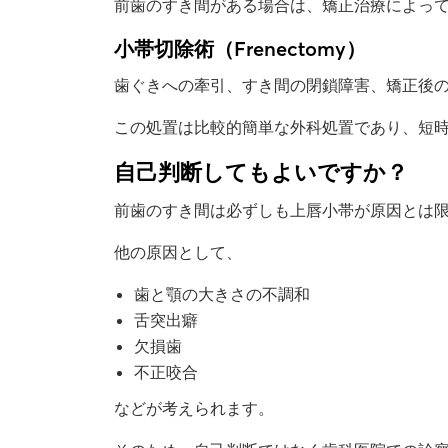
前歯のすき間がある場合は、矯正治療によっ
小帯切除術（Frenectomy）
歯ぐきへの牽引、すき間の閉鎖障害、矯正後
この処置は比較的簡単な外科処置であり、短
自己判断してもよいですか？
前歯のすき間は必ずしも上唇小帯が原因とは
他の原因として、
歯と顎の大きさの不調和
舌突出癖
欠損歯
不正咬合
などが考えられます。